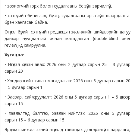
• зохиогчийн эрх болон судалгааны ёс зүйн зөрчилгүй,
• сэтгүүлийн бичиглэл, бүтэц, судалгааны арга зүйн шаардлагыг
бүрэн хангасан байна.
Өгүүлэл бүрийг сэтгүүлийн редакцын зөвлөлийн шийдвэрийн дагуу
давхар нууцлалтай хянан магадалгаа (double-blind peer
review)-д хамруулна.
Хугацаа:
• Өгүүлэл хүлээн авах: 2026 оны 2 дугаар сарын 25 – 3 дугаар
сарын 20
• Хөндлөнгийн хянан магадалгаа: 2026 оны 3 дугаар сарын 20
– 5 дугаар сарын 1
• Засвар, сайжруулалт: 2026 оны 5 дугаар сарын 1 – 5 дүгээр
сарын 15
• Хэвлэлтэд бэлтгэх, хэвлэн нийтлэх: 2026 оны 5 дугаар
сарын 15 – 6 дугаар сарын 15
Эрдэм шинжилгээний өгүүлэлд тавигдах дэлгэрэнгүй шаардлага,