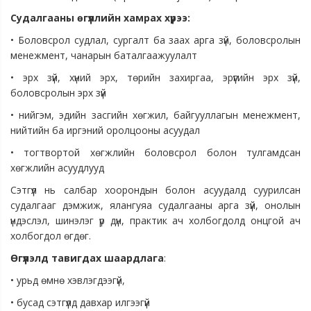
Судалгааны өгүүллийн хамрах хүрээ:
• Боловсрол судлал, сургалт ба заах арга зүй, боловсролын
менежмент, чанарын баталгаажуулалт
• эрх зүй, хүний эрх, төрийн захиргаа, эрүүгийн эрх зүй,
боловсролын эрх зүй
• нийгэм, эдийн засгийн хөгжил, байгууллагын менежмент,
нийтийн ба иргэний оролцооны асуудал
• тогтвортой хөгжлийн боловсрол болон тулгамдсан
хөгжлийн асуудлууд
Сэтгүүл нь салбар хоорондын болон асуудалд суурилсан
судалгааг дэмжиж, ялангуяа судалгааны арга зүй, онолын
үндэслэл, шинэлэг үр дүн, практик ач холбогдолд онцгой ач
холбогдол өгдөг.
Өгүүлэлд тавигдах шаардлага
:
• урьд өмнө хэвлэгдээгүй,
• бусад сэтгүүлд давхар илгээгүй