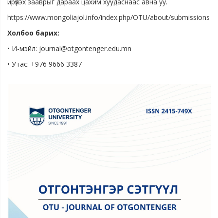
ирүүлэх зааврыг дараах цахим хуудаснаас авна уу.
https://www.mongoliajol.info/index.php/OTU/about/submissions
Холбоо барих:
• И-мэйл: journal@otgontenger.edu.mn
• Утас: +976 9666 3387