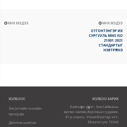
ӨМНӨХ МЭДЭЭ
ӨМНӨХ МЭДЭЭ
ОТГОНТЭНГЭР ИХ
СУРГУУЛЬ MNS ISO
21001:2021
СТАНДАРТЫГ
НЭВТРҮҮЛНЭ
ХОЛБООС
ХОЛБОО БАРИХ
Баянзүрх дүүрэг, Энхтайваны
Элсэлтийн онлайн
өргөн чөлөө,Жуковын гудамж,
програм
41-р хороо, Улаанбаатар хот,
Монгол улс 13343
Диплом шалгах