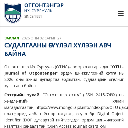
ОТГОНТЭНГЭР
ИХ СУРГУУЛЬ
SINCE 1991
ЗАРЛАЛ
2026 ОНЫ 02 САРЫН 27
СУДАЛГААНЫ ӨГҮҮЛЭЛ ХҮЛЭЭН АВЧ
БАЙНА
Отгонтэнгэр Их Сургууль (ОТИС)-аас эрхлэн гаргадаг
“OTU -
Journal of Otgontenger”
эрдэм шинжилгээний сэтгүүл нь
2026 оны эхний дугаартаа эрдэмтэн, судлаачдын өгүүллийг
хүлээн авч байна.
Сэтгүүлийн тухай:
“Отготэнгэр сэтгүүл” (ISSN 2415-749X) нь
хөндлөнгийн хянан
магадалгаатай, https://www.mongoliajol.info/index.php/OTU цах
платформд албан ёсоор нэгдсэн, өгүүлэл бүр Digital Object
Identifier (DOI) дугаартай нийтлэгддэг, эрдэм шинжилгээний
нээлттэй хандалттай (Open Access journal) сэтгүүл юм.