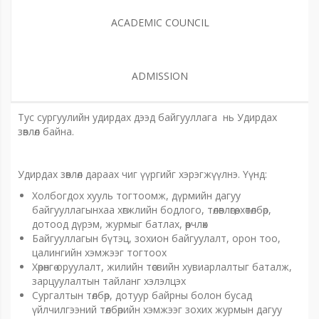
ACADEMIC COUNCIL
ADMISSION
Тус сургуулийн удирдах дээд байгууллага нь Удирдах
зөвлөл байна.
Удирдах зөвлөл дараах чиг үүргийг хэрэгжүүлнэ. Үүнд:
Холбогдох хууль тогтоомж, дүрмийн дагуу
байгууллагынхаа хөгжлийн бодлого, төлөвлөгөө, хөтөлбөр,
дотоод дүрэм, журмыг батлах, өөрчлөх
Байгууллагын бүтэц, зохион байгуулалт, орон тоо,
цалингийн хэмжээг тогтоох
Хөрөнгө оруулалт, жилийн төсвийн хувиарлалтыг баталж,
зарцуулалтын тайланг хэлэлцэх
Сургалтын төлбөр, дотуур байрны болон бусад
үйлчилгээний төлбөрийн хэмжээг зохих журмын дагуу