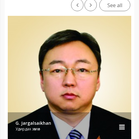
See all
G. Jargalsaikhan
Удирдах зөвлөл