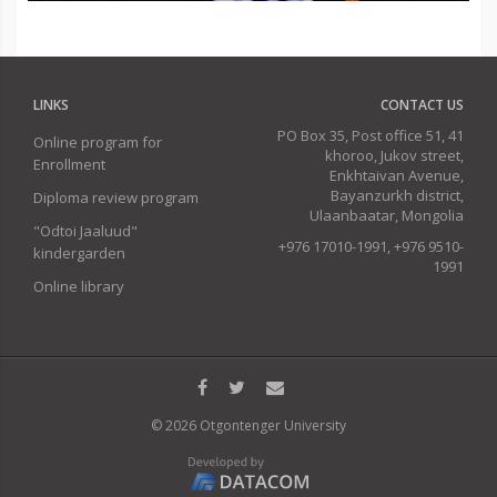
LINKS
CONTACT US
PO Box 35, Post office 51, 41
Online program for
khoroo, Jukov street,
Enrollment
Enkhtaivan Avenue,
Bayanzurkh district,
Diploma review program
Ulaanbaatar, Mongolia
"Odtoi Jaaluud"
+976 17010-1991, +976 9510-
kindergarden
1991
Online library
© 2026 Otgontenger University