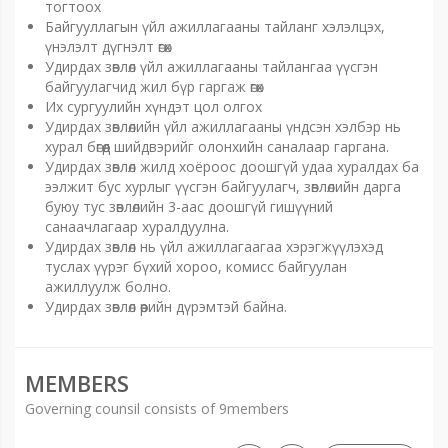
тогтоох
Байгууллагын үйл ажиллагааны тайланг хэлэлцэх,
үнэлэлт дүгнэлт өгөх
Удирдах зөвлөл үйл ажиллагааны тайлангаа үүсгэн
байгуулагчид жил бүр гаргаж өгөх
Их сургуулийн хүндэт цол олгох
Удирдах зөвлөлийн үйл ажиллагааны үндсэн хэлбэр нь
хурал бөгөөд шийдвэрийг олонхийн саналаар гаргана.
Удирдах зөвлөл жилд хоёроос доошгүй удаа хуралдах ба
ээлжит бус хурлыг үүсгэн байгуулагч, зөвлөлийн дарга
буюу тус зөвлөлийн 3-аас доошгүй гишүүний
санаачлагаар хуралдуулна.
Удирдах зөвлөл нь үйл ажиллагаагаа хэрэгжүүлэхэд
туслах үүрэг бүхий хороо, комисс байгуулан
ажиллуулж болно.
Удирдах зөвлөл өөрийн дүрэмтэй байна.
MEMBERS
Governing counsil consists of 9members