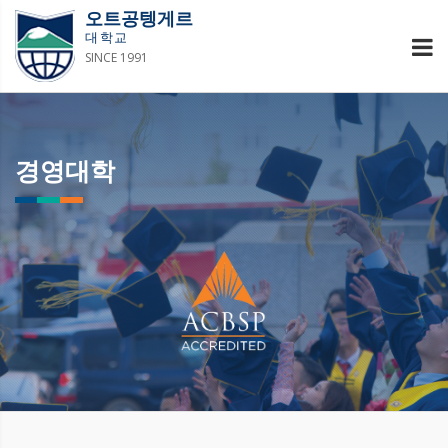
오트공텡게르
대학교
SINCE 1991
경영대학