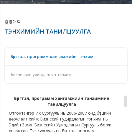
경영대학
ТЭНХИМИЙН ТАНИЛЦУУЛГА
Бүртгэл, программ хангамжийн тэнхим
Бизнесийн удирдлагын тэнхим
Бүртгэл, программ хангамжийн тэнхимийн
танилцуулга
Отгонтэнгэр Их Сургууль нь 2006-2007 онд бүтцийн
өөрчлөлт хийж Бизнесийн удирдлагын тэнхим нь
Эдийн Засаг Бизнесийн Удирдлагын Сургууль болж
өргөжсөн. Тус сургууль нь Бүртгэл, програм