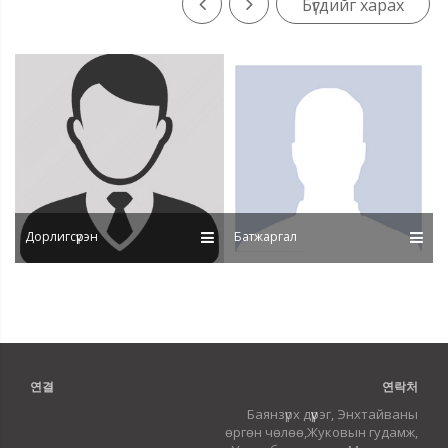
Бүгдийг харах
ирсэн хамт олон юм.
Нягтлан бодох бүртгэл хөтөлбөрөөр мэргэжилтэн
бэлтгэхдээ өөрийн үнэлгээ хийж, Боловсролын
Магадлан Итгэмжлэх Үндэсний Зөвлөлөөс 2014 онд
хөтөлбөрийн магадлан итгэмжлэлийн гэрчилгээ
авсан.
2013 онд Бизнесийн сургууль, хөтөлбөрүүдийн
магадлан итгэмжлэлийн зөвлөлд /ACBSP/ гишүүнээр
элсэж, 2017 онд амжилттайгаар магадлан
итгэмжлэгдсэн.
Дорлигсүрэн
Батжаргал
Тус тэнхим нь өнөөдөр Нягтлан бодох бүртгэл,
мэргэжлийн сургалтын хөтөлбөрөөр өдрийн болон
Бямба гарагийн ангид сургалт явуулахын зэрэгцээ
Нягтлан бодох бүртгэл сургалтын хөтөлбөрөөр
магистрантурын ангид сургалт явуулж байна.
Монголын мэргэшсэн нягтлан бодогчдын
институтээс нягтлан бодогч мэргэжлээр
연결
연락처
мэргэжилтэн бэлтгэдэг их дээд сургуулиудын дунд
Баянзүрх дүүрэг, Энхтайваны
жил бүр уламжлал болгон зохион байгуулдаг
өргөн чөлөө,Жуковын гудамж,
"Нягтлан бодох бүртгэлийн олимпиад БСШУЯ-ны