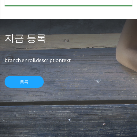
지금 등록
branch.enroll.descriptiontext
등록