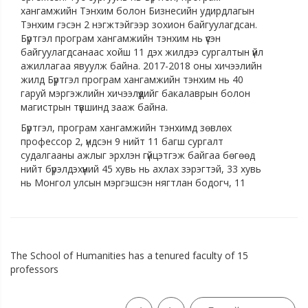
хангамжийн Тэнхим болон Бизнесийн удирдлагын
Тэнхим гэсэн 2 нэгжтэйгээр зохион байгуулагдсан.
Бүртгэл програм хангамжийн тэнхим нь үүсэн
байгуулагдсанаас хойш 11 дэх жилдээ сургалтын үйл
ажиллагаа явуулж байна. 2017-2018 оны хичээлийн
жилд Бүртгэл програм хангамжийн тэнхим нь 40
гаруй мэргэжлийн хичээлүүдийг бакалаврын болон
магистрын түвшинд зааж байна.
Бүртгэл, програм хангамжийн тэнхимд зөвлөх
профессор 2, үндсэн 9 нийт 11 багш сургалт
судалгааны ажлыг эрхлэн гүйцэтгэж байгаа бөгөөд
нийт бүрэлдэхүүний 45 хувь нь ахлах зэрэгтэй, 33 хувь
нь Монгол улсын мэргэшсэн нягтлан бодогч, 11
хувь нь хөрөнгийн үнэлгээ хийх зэрэг цол авсан
бөгөөд салбарын тэргүүний ажилтан цол тэмдэгээр 5
багш шагнагдсан байна. Тус тэнхмийн багш нар
нийт 30 гаруй сурах бичиг, гарын авлага
боловсруулсан бөгөөд жил бүр мэргэжлийн сэтгүүлд
The School of Humanities has a tenured faculty of 15
судалгааны ажлаараа өгүүлэл нийтүүлж ирсэн. Мөн
professors
түүнчлэн жил бүр 1-2 олон улсын болон дотоодын
эрдэм шинжилгээний хурлыг зохион байгуулж
эрдэмтэн судлаачдын судалгааны ажлыг хэлэлцүүлж