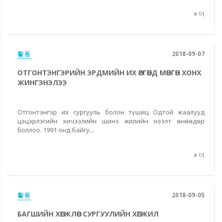
더
활동
2018-09-07
ОТГОНТЭНГЭРИЙН ЭРДМИЙН ИХ ӨРГӨӨНД МӨНГӨН ХОНХ
ЖИНГЭНЭЛЭЭ
Отгонтэнгэр их сургууль болон түшиц Одтой жаалууд
цэцэрлэгийн хичээлийн шинэ жилийн нээлт өнөөдөр
боллоо. 1991 онд байгу...
더
활동
2018-09-05
БАГШИЙН ХӨГЖЛӨӨС СУРГУУЛИЙН ХӨГЖИЛ