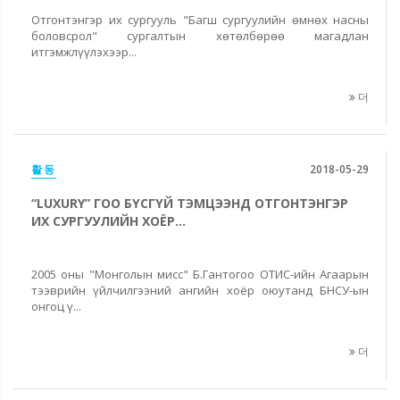
Отгонтэнгэр их сургууль "Багш сургуулийн өмнөх насны
боловсрол" сургалтын хөтөлбөрөө магадлан
итгэмжлүүлэхээр...
더
활동
2018-05-29
“LUXURY” ГОО БҮСГҮЙ ТЭМЦЭЭНД ОТГОНТЭНГЭР
ИХ СУРГУУЛИЙН ХОЁР...
2005 оны "Монголын мисс" Б.Гантогоо ОТИС-ийн Агаарын
тээврийн үйлчилгээний ангийн хоёр оюутанд БНСУ-ын
онгоц ү...
더