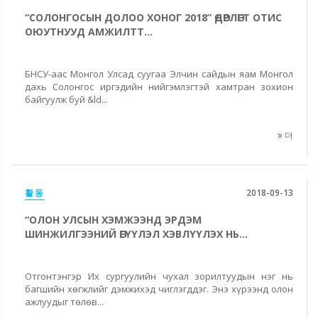
“СОЛОНГОСЫН ДОЛОО ХОНОГ 2018” ӨДӨРЛӨГТ ОТИС
ОЮУТНУУД АМЖИЛТТ...
БНСУ-аас Монгол Улсад суугаа Элчин сайдын яам Монгол
дахь Солонгос иргэдийн нийгэмлэгтэй хамтран зохион
байгуулж буй &ld...
더
활동
2018-09-13
“ОЛОН УЛСЫН ХЭМЖЭЭНД ЭРДЭМ
ШИНЖИЛГЭЭНИЙ ӨГҮҮЛЭЛ ХЭВЛҮҮЛЭХ НЬ...
Отгонтэнгэр Их сургуулийн чухал зорилтуудын нэг нь
багшийн хөгжлийг дэмжихэд чиглэгддэг. Энэ хүрээнд олон
ажлуудыг төлөв...