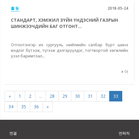
활동
2018-05-24
СТАНДАРТ, ХЭМЖИЛ ЗҮЙН ҮНДЭСНИЙ ГАЗРЫН
ШИНЖЭЭЧДИЙН БАГ ОТГОНТ...
Отгонтэнгэр их сургууль нийгмийн салбар бүрт шинэ
мэдлэг бүтээж, түгээж дэлгэрүүлдэг, тогтвортой хөгжлийн
үзэл баримтлал...
더
«
1
2
...
28
29
30
31
32
33
34
35
36
»
연결
연락처