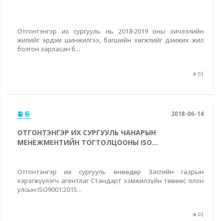
Отгонтэнгэр их сургууль нь 2018-2019 оны хичээлийн
жилийг эрдэм шинжилгээ, багшийн хөгжлийг дэмжих жил
болгон зарласан б...
더
활동
2018-06-14
ОТГОНТЭНГЭР ИХ СУРГУУЛЬ ЧАНАРЫН
МЕНЕЖМЕНТИЙН ТОГТОЛЦООНЫ ISO...
Отгонтэнгэр их сургууль өнөөдөр Засгийн газрын
хэрэгжүүлэгч агентлаг Стандарт хэмжилзүйн төвөөс олон
улсын ISO9001:2015...
더