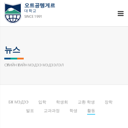
오트공텡게르
대학교
SINCE 1991
뉴스
СҮҮЛИЙН ҮЕИЙН МЭДЭЭ МЭДЭЭЛЭЛ
БҮХ МЭДЭЭ
입학
학생회
교환 학생
장학
발표
교과과정
학생
활동