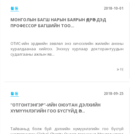
활동
2018-10-01
МОНГОЛЫН БАГШ НАРЫН БАЯРЫН ӨДРӨӨР ДЭД
ПРОФЕССОР БАГШИЙН ТОО...
ОТИС-ийн эрдмийн зөвлөл энэ хичээлийн жилийн анхны
хуралдаанаа хийлээ. Энэхүү хурлаар докторантуудын
судалгааны ажлын яв...
더
활동
2018-09-25
“ОТГОНТЭНГЭР”-ИЙН ОЮУТАН ДЭЛХИЙН
ХҮМҮҮНЛЭГИЙН ГОО БҮСГҮЙД ӨР...
Тайваньд болж буй дэлхийн хүмүүнлэгийн гоо бүсгүй
шалгаруулах Global Charity Queen тэмцээнд Монгол улсаа