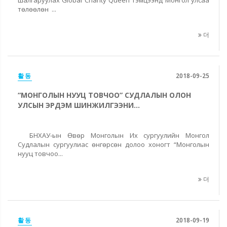
төлөөлөн ...
더
활동
2018-09-25
“МОНГОЛЫН НУУЦ ТОВЧОО” СУДЛАЛЫН ОЛОН
УЛСЫН ЭРДЭМ ШИНЖИЛГЭЭНИ...
БНХАУ-ын Өвөр Монголын Их сургуулийн Монгол
Судлалын сургуулиас өнгөрсөн долоо хоногт “Монголын
нууц товчоо...
더
활동
2018-09-19