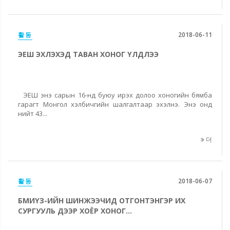
활동
2018-06-11
ЭЕШ ЭХЛЭХЭД ТАВАН ХОНОГ ҮЛДЛЭЭ
ЭЕШ энэ сарын 16-нд буюу ирэх долоо хоногийн бямба
гарагт Монгол хэлбичгийн шалгалтаар эхэлнэ. Энэ онд
нийт 43...
더
활동
2018-06-07
БМИҮЗ-ИЙН ШИНЖЭЭЧИД ОТГОНТЭНГЭР ИХ
СУРГУУЛЬ ДЭЭР ХОЁР ХОНОГ...