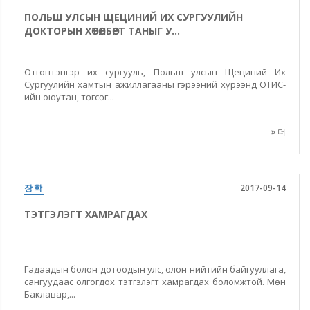
ПОЛЬШ УЛСЫН ЩЕЦИНИЙ ИХ СУРГУУЛИЙН
ДОКТОРЫН ХӨТӨЛБӨРТ ТАНЫГ У...
Отгонтэнгэр их сургууль, Польш улсын Щециний Их
Сургуулийн хамтын ажиллагааны гэрээний хүрээнд ОТИС-
ийн оюутан, төгсөг...
더
장학
2017-09-14
ТЭТГЭЛЭГТ ХАМРАГДАХ
Гадаадын болон дотоодын улс, олон нийтийн байгууллага,
сангуудаас олгогдох тэтгэлэгт хамрагдах боломжтой. Мөн
Баклавар,...