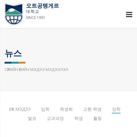
오트공텡게르
대학교
SINCE 1991
뉴스
СҮҮЛИЙН ҮЕИЙН МЭДЭЭ МЭДЭЭЛЭЛ
БҮХ МЭДЭЭ
입학
학생회
교환 학생
장학
발표
교과과정
학생
활동