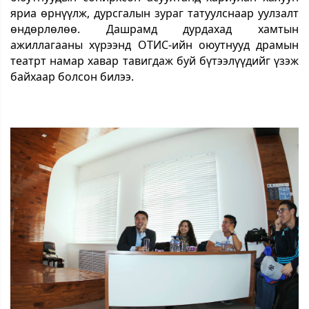
яриа өрнүүлж, дурсгалын зураг татуулснаар уулзалт
өндөрлөлөө. Дашрамд дурдахад хамтын
ажиллагааны хүрээнд ОТИС-ийн оюутнууд драмын
театрт намар хавар тавигдаж буй бүтээлүүдийг үзэж
байхаар болсон билээ.