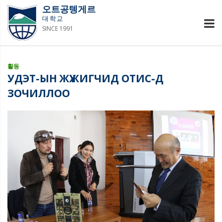
오트공텡게르
대학교
SINCE 1991
활동
УДЭТ-ЫН ЖҮЖИГЧИД ОТИС-Д
ЗОЧИЛЛОО