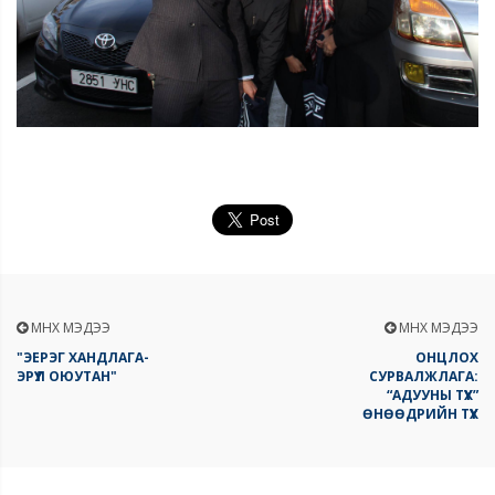
ӨМНӨХ МЭДЭЭ
ӨМНӨХ МЭДЭЭ
"ЭЕРЭГ ХАНДЛАГА-
ОНЦЛОХ
ЭРҮҮЛ ОЮУТАН"
СУРВАЛЖЛАГА:
“АДУУНЫ ТҮҮХ”
ӨНӨӨДРИЙН ТҮҮХ