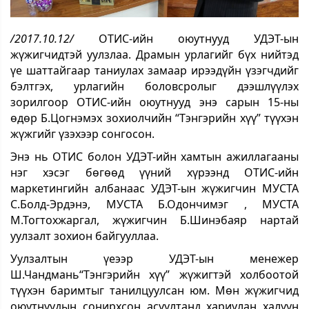
/2017.10.12/
ОТИС-ийн оюутнууд УДЭТ-ын
жүжигчидтэй уулзлаа. Драмын урлагийг бүх нийтэд
үе шаттайгаар таниулах замаар ирээдүйн үзэгчдийг
бэлтгэх, урлагийн боловсролыг дээшлүүлэх
зорилгоор ОТИС-ийн оюутнууд энэ сарын 15-ны
өдөр Б.Цогнэмэх зохиолчийн “Тэнгэрийн хүү” түүхэн
жүжгийг үзэхээр сонгосон.
Энэ нь ОТИС болон УДЭТ-ийн хамтын ажиллагааны
нэг хэсэг бөгөөд үүний хүрээнд ОТИС-ийн
маркетингийн албанаас УДЭТ-ын жүжигчин МУСТА
С.Болд-Эрдэнэ, МУСТА Б.Одончимэг , МУСТА
М.Тогтохжаргал, жүжигчин Б.Шинэбаяр нартай
уулзалт зохион байгууллаа.
Уулзалтын үеээр УДЭТ-ын менежер
Ш.Чандмань“Тэнгэрийн хүү” жүжигтэй холбоотой
түүхэн баримтыг танилцуулсан юм. Мөн жүжигчид
оюутнуудын сонирхсон асуултанд хариулан халуун