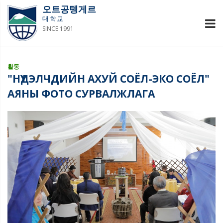
오트공텡게르
대학교
SINCE 1991
활동
"НҮҮДЭЛЧДИЙН АХУЙ СОЁЛ-ЭКО СОЁЛ"
АЯНЫ ФОТО СУРВАЛЖЛАГА