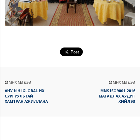
ӨМНӨХ МЭДЭЭ
ӨМНӨХ МЭДЭЭ
АНУ-ЫН IGLOBAL ИХ
MNS ISO9001:2016
СУРГУУЛЬТАЙ
МАГАДЛАХ АУДИТ
ХАМТРАН АЖИЛЛАНА
ХИЙЛЭЭ