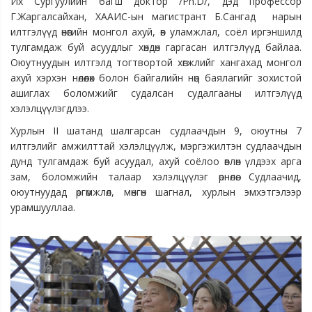
Их Сургуулийн багш доктор /Ph.D/, дэд профессор
Г.Жаргалсайхан, ХААИС-ын магистрант Б.Сангад нарын
илтгэлүүд өнөөгийн монгол ахуй, өв уламжлал, соёл иргэншилд
тулгамдаж буй асуудлыг хөндөн гаргасан илтгэлүүд байлаа.
Оюутнуудын илтгэлд тогтвортой хөгжлийг хангахад монгол
ахуй хэрхэн нөлөөлөх болон байгалийн нөөц баялагийг зохистой
ашиглах боломжийг судалсан судалгааны илтгэлүүд
хэлэлцүүлэгдлээ.
Хурлын II шатанд шалгарсан судлаачдын 9, оюутны 7
илтгэлийг амжилттай хэлэлцүүлж, мэргэжилтэн судлаачдын
дунд тулгамдаж буй асуудал, ахуй соёлоо өвлөн үлдээх арга
зам, боломжийн талаар хэлэлцүүлэг өрнөлөө. Судлаачид,
оюутнуудад өргөмжлөл, мөнгөн шагнал, хурлын эмхэтгэлээр
урамшууллаа.