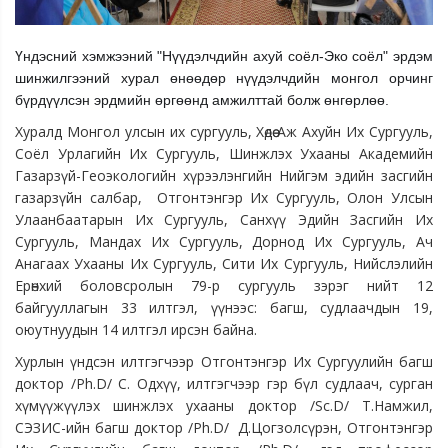
Үндэсний хэмжээний "Нүүдэлчдийн ахуй соёл-Эко соёл" эрдэм
шинжилгээний хурал өнөөдөр нүүдэлчдийн монгол орчинг
бүрдүүлсэн эрдмийн өргөөнд амжилттай болж өнгөрлөө.
Хуралд Монгол улсын их сургууль, Хөдөө Аж Ахуйн Их Сургууль,
Соёл Урлагийн Их Сургууль, Шинжлэх Ухааны Академийн
Газарзүй-Геоэкологийн хүрээлэнгийн Нийгэм эдийн засгийн
газарзүйн салбар, Отгонтэнгэр Их Сургууль, Олон Улсын
Улаанбаатарын Их Сургууль, Санхүү Эдийн Засгийн Их
Сургууль, Мандах Их Сургууль, Дорнод Их Сургууль, Ач
Анагаах Ухааны Их Сургууль, Сити Их Сургууль, Нийслэлийн
Ерөнхий боловсролын 79-р сургууль зэрэг нийт 12
байгууллагын 33 илтгэл, үүнээс: багш, судлаачдын 19,
оюутнуудын 14 илтгэл ирсэн байна.
Хурлын үндсэн илтгэгчээр Отгонтэнгэр Их Сургуулийн багш
доктор /Ph.D/ С. Одхүү, илтгэгчээр гэр бүл судлаач, сурган
хүмүүжүүлэх шинжлэх ухааны доктор /Sc.D/ Т.Намжил,
СЭЗИС-ийн багш доктор /Ph.D/ Д.Цогзолсүрэн, Отгонтэнгэр