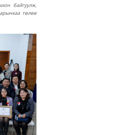
хион байгуулж,
нарынхаа төлөө