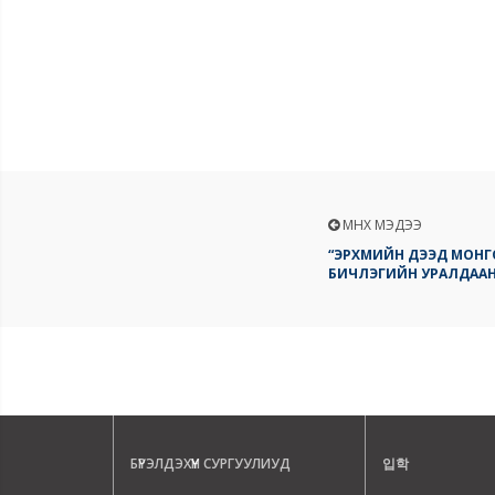
ӨМНӨХ МЭДЭЭ
“ЭРХМИЙН ДЭЭД МОНГОЛ
БИЧЛЭГИЙН УРАЛДААН
БҮРЭЛДЭХҮҮН СУРГУУЛИУД
입학