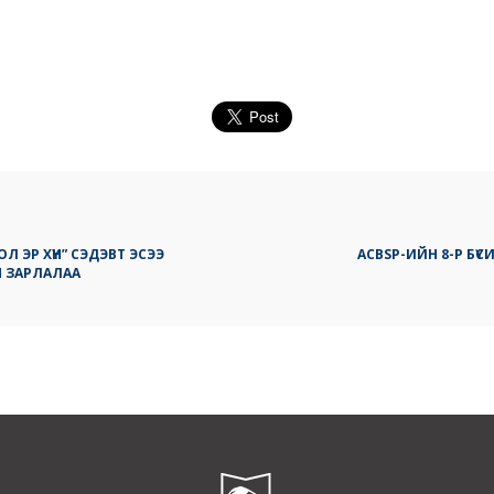
 ЭР ХҮН” СЭДЭВТ ЭСЭЭ
ACBSP-ИЙН 8-Р БҮ
 ЗАРЛАЛАА