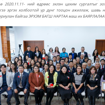
ө 2020.11.11- ний өдрөөс эхлэн цахим сургалтыг зо
гээ эргэх холбоотой үр дүнг тооцон ажиллаж, шавь 
 зориулан байгаа ЭРХЭМ БАГШ НАРТАА маш их БАЯРЛАЛАА