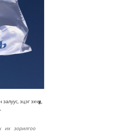
луус, эцэг эхчүүд,
А
эх их зорилгоо