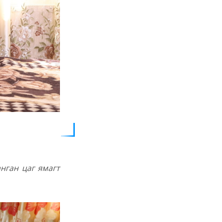
нган цаг ямагт