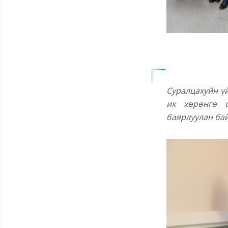
Суралцахуйн ү
их хөрөнгө о
баярлуулан ба