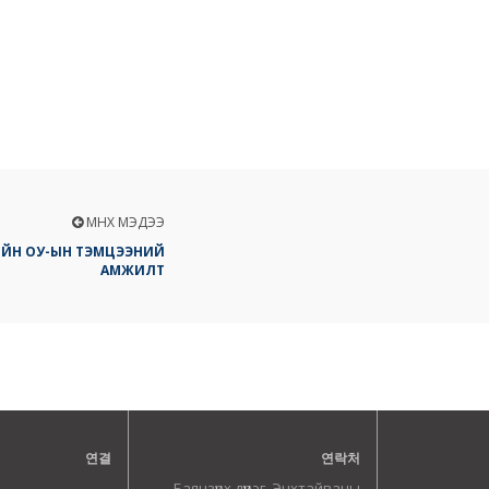
ӨМНӨХ МЭДЭЭ
СИЙН ОУ-ЫН ТЭМЦЭЭНИЙ
АМЖИЛТ
연결
연락처
Баянзүрх дүүрэг, Энхтайваны