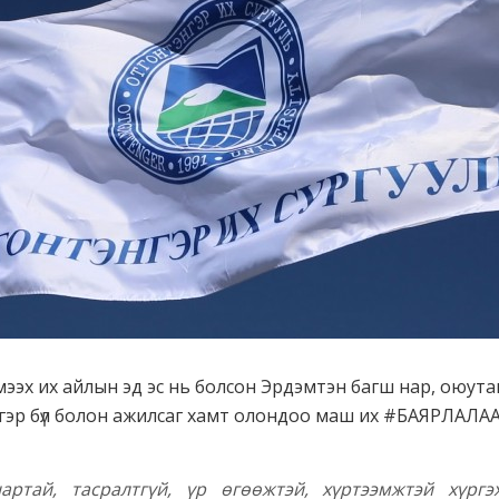
х их айлын эд эс нь болсон Эрдэмтэн багш нар, оюутан за
гэр бүл болон ажилсаг хамт олондоо маш их #БАЯРЛАЛА
артай, тасралтгүй, үр өгөөжтэй, хүртээмжтэй хүрг