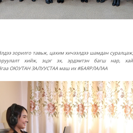
йлдээ зорилго тавьж, цахим хичээлдээ шамдан суралцаж
руулалт хийж, эцэг эх, эрдэмтэн багш нар, хай
йгаа ОЮУТАН ЗАЛУУСТАА маш их #БАЯРЛАЛАА