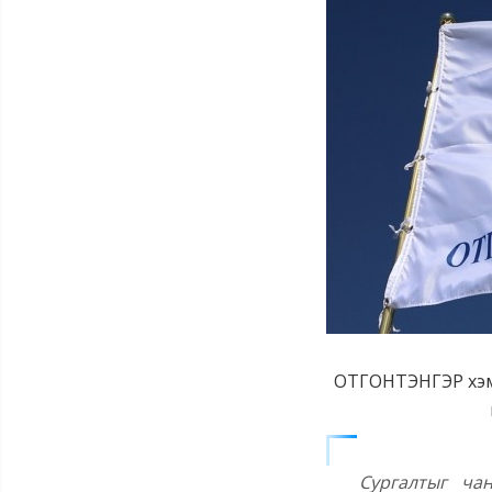
ОТГОНТЭНГЭР хэмээ
Сургалтыг чан