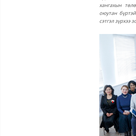
хангахын төлө
оюутан бүртэй
сэтгэл зүрхээ