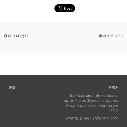
ӨМНӨХ МЭДЭЭ
ӨМНӨХ МЭДЭЭ
연결
연락처
Баянзүрх дүүрэг, Энхтайваны
өргөн чөлөө,Жуковын гудамж,
Улаанбаатар хот, Монгол улс
13343
+976 7010-1991, +976 9510-1991