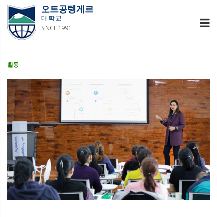
오트공텡게르
대학교
SINCE 1991
활동