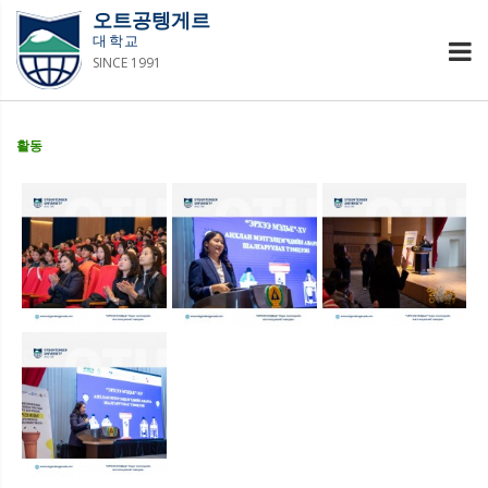
오트공텡게르
대학교
SINCE 1991
활동