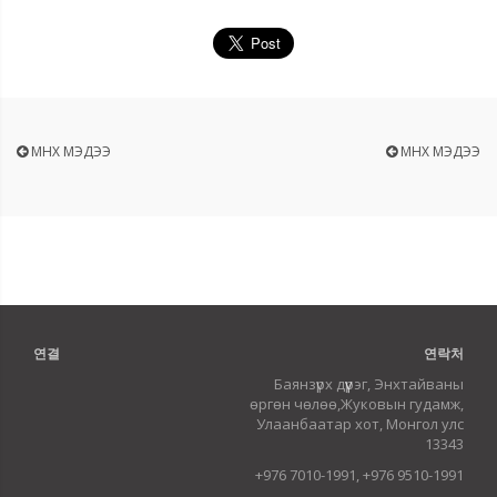
ӨМНӨХ МЭДЭЭ
ӨМНӨХ МЭДЭЭ
연결
연락처
Баянзүрх дүүрэг, Энхтайваны
өргөн чөлөө,Жуковын гудамж,
Улаанбаатар хот, Монгол улс
13343
+976 7010-1991, +976 9510-1991