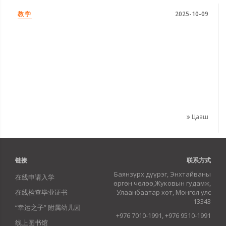
教学
2025-10-09
Цааш
链接
联系方式
Баянзүрх дүүрэг, Энхтайваны
在线申请入学
өргөн чөлөө,Жуковын гудамж,
在线检查毕业证书
Улаанбаатар хот, Монгол улс
13343
“幸运之子” 附属幼儿园
+976 7010-1991, +976 9510-1991
线上图书馆