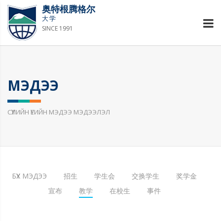
奥特根腾格尔
大学
SINCE 1991
МЭДЭЭ
СҮҮЛИЙН ҮЕИЙН МЭДЭЭ МЭДЭЭЛЭЛ
БҮХ МЭДЭЭ
招生
学生会
交换学生
奖学金
宣布
教学
在校生
事件