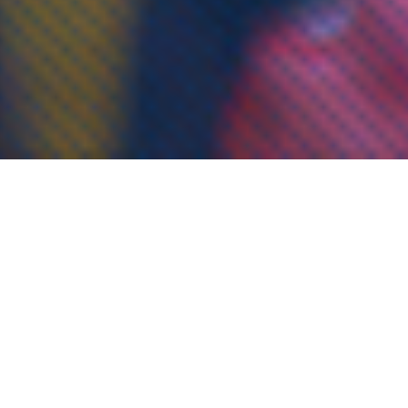
人文学院
Сэтгүүл зүй, Багш-Гадаад хэлний боловсрол, Орчуулагч-Гадаад
хэлний боловсрол, Багш-сургуулийн өмнөх боловсрол зэрэг
хөтөлбөрийг хэрэгжүүлж байна.
ХҮҮЛЬ ЗҮЙН СУРГУУЛЬ
1994 оны Гэгээрлийн сайдын 103 тоот тушаалаар эрх зүйн
бакалаврын сургалт явуулж эхэлсэн бөгөөд 1999 онд эрх зүйч
мэргэжлээр магистрын болон докторын сургалт яв...
经济管理学院
ЭЗБУС-д нягтлан бодох бүртгэл, санхүүгийн удирдлага, олон
улсын худалдааны удирдлага, банкны удирдлага мэргэжлийг