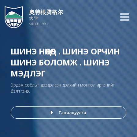
奥特根腾格尔
大学
SINCE 1991
ШИНЭ НӨХӨД . ШИНЭ ОРЧИН
ШИНЭ НӨХӨД . ШИНЭ ОРЧИН
БОЛОВСРОЛЫН
ШИНЭ БОЛОМЖ . ШИНЭ
ШИНЭ БОЛОМЖ . ШИНЭ
ШИНЭЧЛЭЛД ТАВТАЙ
МЭДЛЭГ
МЭДЛЭГ
МОРИЛ
МЭДЛЭГЭЭРЭЭ БАЯЛАГ БҮТЭЭЖ, МАНЛАЙЛАХ
Эрдэм соёлыг дээдэлсэн дэлхийн монгол иргэнийг
Их сургуульд элсэн орсон хэн бүхэн нэгэн цоо шинэ
ЧАДВАРТАЙ, ЁС СУРТАХУУНТАЙ МЭРГЭЖИЛТЭН
бэлтгэнэ.
ертөнцөд нэгдэн ордог юм
БЭЛТГЭНЭ.
Танилцуулга
Танилцуулга
Танилцуулга
Мэргэжил