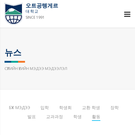
오트공텡게르
대학교
SINCE 1991
뉴스
СҮҮЛИЙН ҮЕИЙН МЭДЭЭ МЭДЭЭЛЭЛ
БҮХ МЭДЭЭ
입학
학생회
교환 학생
장학
발표
교과과정
학생
활동