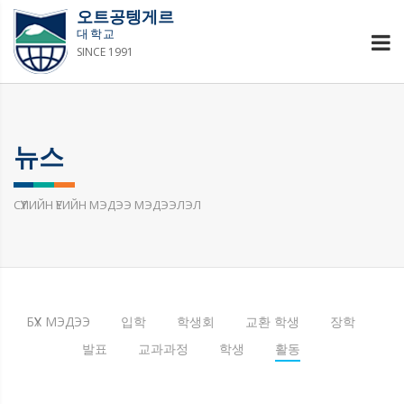
오트공텡게르
대학교
SINCE 1991
뉴스
СҮҮЛИЙН ҮЕИЙН МЭДЭЭ МЭДЭЭЛЭЛ
БҮХ МЭДЭЭ
입학
학생회
교환 학생
장학
발표
교과과정
학생
활동