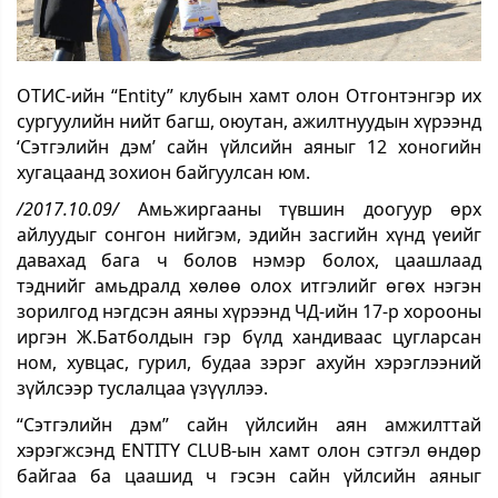
ОТИС-ийн “Entity” клубын хамт олон Отгонтэнгэр их
сургуулийн нийт багш, оюутан, ажилтнуудын хүрээнд
‘Сэтгэлийн дэм’ сайн үйлсийн аяныг 12 хоногийн
хугацаанд зохион байгуулсан юм.
/2017.10.09/
Амьжиргааны түвшин доогуур өрх
айлуудыг сонгон нийгэм, эдийн засгийн хүнд үеийг
давахад бага ч болов нэмэр болох, цаашлаад
тэднийг амьдралд хөлөө олох итгэлийг өгөх нэгэн
зорилгод нэгдсэн аяны хүрээнд ЧД-ийн 17-р хорооны
иргэн Ж.Батболдын гэр бүлд хандиваас цугларсан
ном, хувцас, гурил, будаа зэрэг ахуйн хэрэглээний
зүйлсээр туслалцаа үзүүллээ.
“Сэтгэлийн дэм” сайн үйлсийн аян амжилттай
хэрэгжсэнд ENTITY CLUB-ын хамт олон сэтгэл өндөр
байгаа ба цаашид ч гэсэн сайн үйлсийн аяныг