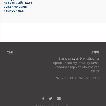
ПРАКТИКИЙН БАГА
ХУРАЛ ЗОХИОН
БАЙГУУЛЛАА
연결
연락처
Баянзүрх дүүрэг, Энхтайваны
өргөн чөлөө,Жуковын гудамж,
Улаанбаатар хот, Монгол улс
13343
+976 7010-1991, +976 9510-1991