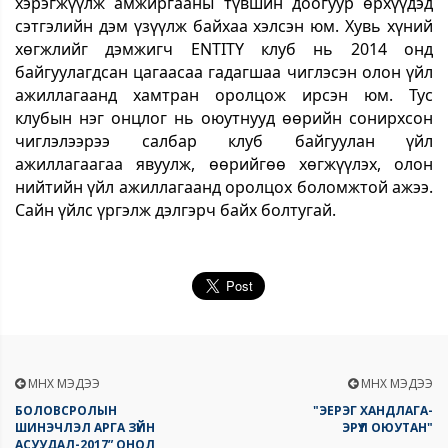
хэрэгжүүлж амжиргааны түвшин доогуур өрхүүдэд
сэтгэлийн дэм үзүүлж байхаа хэлсэн юм. Хувь хүний
хөгжлийг дэмжигч ENTITY клуб нь 2014 онд
байгуулагдсан цагаасаа гадагшаа чиглэсэн олон үйл
ажиллагаанд хамтран оролцож ирсэн юм. Тус
клубын нэг онцлог нь оюутнууд өөрийн сонирхсон
чиглэлээрээ салбар клуб байгуулан үйл
ажиллагаагаа явуулж, өөрийгөө хөгжүүлэх, олон
нийтийн үйл ажиллагаанд оролцох боломжтой ажээ.
Сайн үйлс үргэлж дэлгэрч байх болтугай.
ӨМНӨХ МЭДЭЭ
ӨМНӨХ МЭДЭЭ
БОЛОВСРОЛЫН
"ЭЕРЭГ ХАНДЛАГА-
ШИНЭЧЛЭЛ АРГА ЗҮЙН
ЭРҮҮЛ ОЮУТАН"
АСУУДАЛ-2017” ОНОЛ