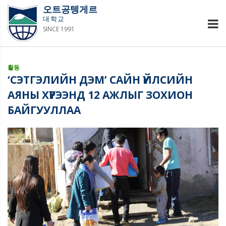
오트공텡게르
대학교
SINCE 1991
활동
‘СЭТГЭЛИЙН ДЭМ’ САЙН ҮЙЛСИЙН
АЯНЫ ХҮРЭЭНД 12 АЖЛЫГ ЗОХИОН
БАЙГУУЛЛАА