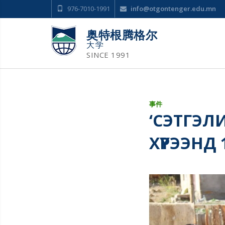
976-7010-1991
info@otgontenger.edu.mn
奥特根腾格尔
大学
SINCE 1991
事件
‘СЭТГЭЛ
ХҮРЭЭНД