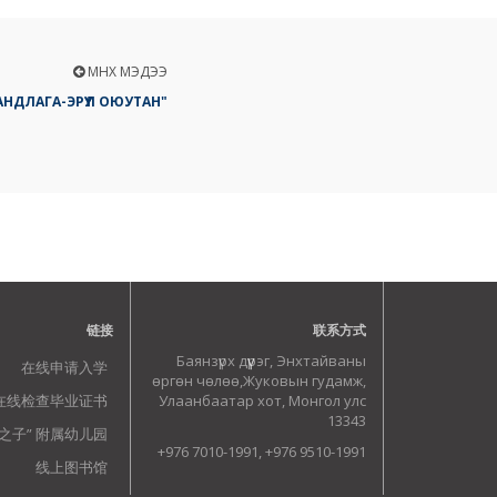
ӨМНӨХ МЭДЭЭ
АНДЛАГА-ЭРҮҮЛ ОЮУТАН"
链接
联系方式
Баянзүрх дүүрэг, Энхтайваны
在线申请入学
өргөн чөлөө,Жуковын гудамж,
在线检查毕业证书
Улаанбаатар хот, Монгол улс
13343
之子” 附属幼儿园
+976 7010-1991, +976 9510-1991
线上图书馆