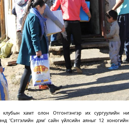
y” клубын хамт олон Отгонтэнгэр их сургуулийн ни
энд ‘Сэтгэлийн дэм’ сайн үйлсийн аяныг 12 хоногийн