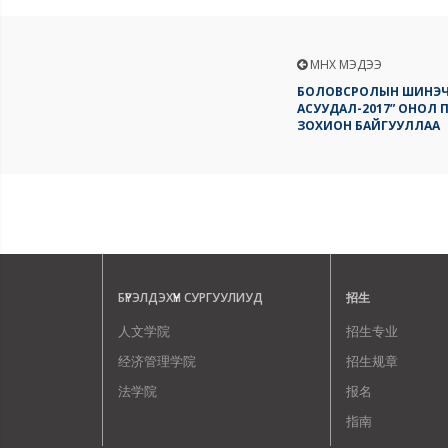
ӨМНӨХ МЭДЭЭ
БОЛОВСРОЛЫН ШИНЭЧЛ
АСУУДАЛ-2017” ОНОЛ 
ЗОХИОН БАЙГУУЛЛАА
БҮРЭЛДЭХҮҮН СУРГУУЛИУД
招生
人文学院
招生专业
经济管理学院
招生规章
法学院
报名
指南