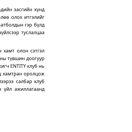
дийн засгийн хүнд
өлөө олох итгэлийг
Батболдын гэр бүлд
зүйлсээр туслалцаа
н хамт олон сэтгэл
аны түвшин доогуур
жигч ENTITY клуб нь
нд хамтран оролцож
ээрээ салбар клуб
н үйл ажиллагаанд