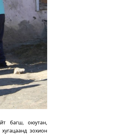
йт багш, оюутан,
 хугацаанд зохион