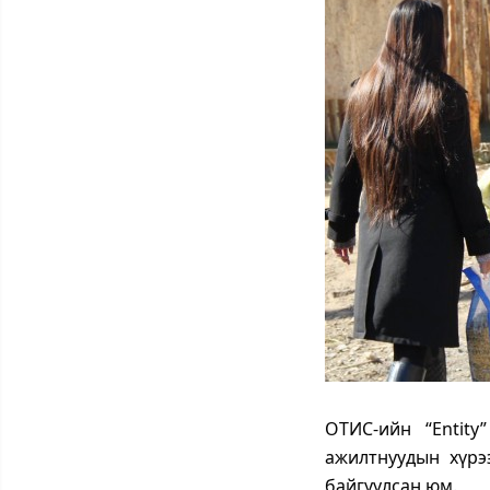
ОТИС-ийн “Entit
ажилтнуудын хүрэ
байгуулсан юм.