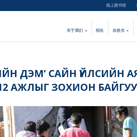
线上图书馆
关于我们
招生
在校生
ИЙН ДЭМ’ САЙН ҮЙЛСИЙН 
 12 АЖЛЫГ ЗОХИОН БАЙГУ