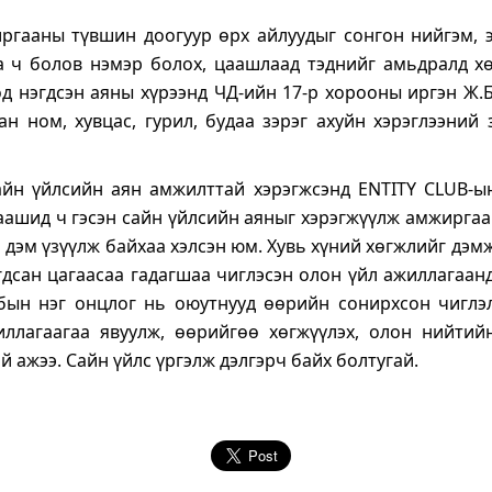
ргааны түвшин доогуур өрх айлуудыг сонгон нийгэм, э
а ч болов нэмэр болох, цаашлаад тэднийг амьдралд х
од нэгдсэн аяны хүрээнд ЧД-ийн 17-р хорооны иргэн Ж.
ан ном, хувцас, гурил, будаа зэрэг ахуйн хэрэглээний 
айн үйлсийн аян амжилттай хэрэгжсэнд ENTITY CLUB-ы
аашид ч гэсэн сайн үйлсийн аяныг хэрэгжүүлж амжирга
 дэм үзүүлж байхаа хэлсэн юм. Хувь хүний хөгжлийг дэм
гдсан цагаасаа гадагшаа чиглэсэн олон үйл ажиллагаа
убын нэг онцлог нь оюутнууд өөрийн сонирхсон чиглэл
иллагаагаа явуулж, өөрийгөө хөгжүүлэх, олон нийтий
 ажээ. Сайн үйлс үргэлж дэлгэрч байх болтугай.