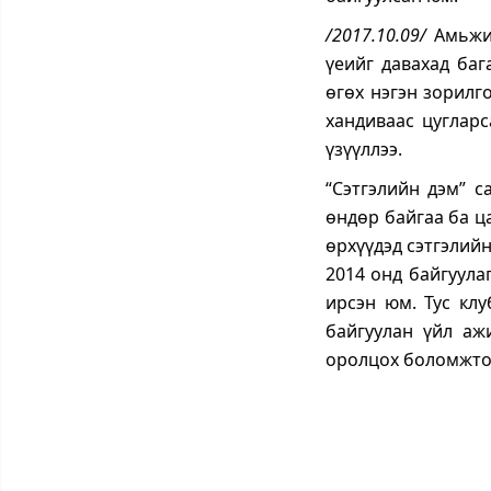
/2017.10.09/
Амьжи
үеийг давахад баг
өгөх нэгэн зорилг
хандиваас цугларс
үзүүллээ.
“Сэтгэлийн дэм” с
өндөр байгаа ба ц
өрхүүдэд сэтгэлийн
2014 онд байгуула
ирсэн юм. Тус кл
байгуулан үйл аж
оролцох боломжтой