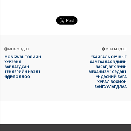
ӨМНӨХ МЭДЭЭ
ӨМНӨХ МЭДЭЭ
MONGWBL ТӨСЛИЙН
“БАЙГАЛЬ ОРЧНЫГ
ХҮРЭЭНД
ХАМГААЛАХ ЭДИЙН
ЗАРЛАГДСАН
ЗАСАГ, ЭРХ ЗҮЙН
ТЕНДЕРИЙН НЭЭЛТ
МЕХАНИЗМ” СЭДЭВТ
ӨНӨӨДӨР БОЛЛОО
ҮНДЭСНИЙ БАГА
ХУРАЛ ЗОХИОН
БАЙГУУЛАГДЛАА