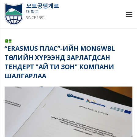
오트공텡게르
대학교
SINCE 1991
활동
“ERASMUS ПЛАС”-ИЙН MONGWBL
ТӨСЛИЙН ХҮРЭЭНД ЗАРЛАГДСАН
ТЕНДЕРТ "АЙ ТИ ЗОН" КОМПАНИ
ШАЛГАРЛАА