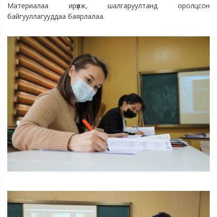
Материалаа ирүүлж, шалгаруултанд оролцсон
байгууллагууддаа баярлалаа.