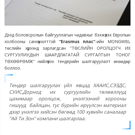
Дээд боловсролын байгууллагын чадавхыг бэхжүүлэх Европын
холбооны санхүүжилттэй
“Erasmus плас”
-ийн MONGWBL
төслийн хүрээнд зарлагдсан "ТӨСЛИЙН ОРОЛЦОГЧ ИХ
СУРГУУЛИУДЫН ШААРДЛАГАТАЙ СУРГАЛТЫН ТОНОГ
ТӨХӨӨРӨМЖ" нийлүүлэх тендерийн шалгаруулалт өнөөдөр
боллоо.
Тендер шалгаруулах үйл явцад ХААИС,СЭЗДС,
СУИС,Дорнод их сургуулийн төлөөллүүд
цахимаар оролцож,
үнэлгээний хорооны
гишүүд
байлцан, тус бүрийн ирүүлсэн материал
дээр үнэлгээ хийсэн бөгөөд 100 хувийн саналаар
"Ай Ти Зон" компани шалгарлаа.