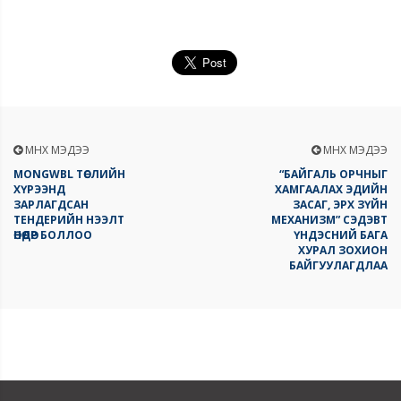
ӨМНӨХ МЭДЭЭ
ӨМНӨХ МЭДЭЭ
MONGWBL ТӨСЛИЙН
“БАЙГАЛЬ ОРЧНЫГ
ХҮРЭЭНД
ХАМГААЛАХ ЭДИЙН
ЗАРЛАГДСАН
ЗАСАГ, ЭРХ ЗҮЙН
ТЕНДЕРИЙН НЭЭЛТ
МЕХАНИЗМ” СЭДЭВТ
ӨНӨӨДӨР БОЛЛОО
ҮНДЭСНИЙ БАГА
ХУРАЛ ЗОХИОН
БАЙГУУЛАГДЛАА