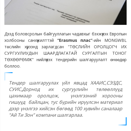
Дээд боловсролын байгууллагын чадавхыг бэхжүүлэх Европын
холбооны санхүүжилттэй
“Erasmus плас”
-ийн MONGWBL
төслийн хүрээнд зарлагдсан "ТӨСЛИЙН ОРОЛЦОГЧ ИХ
СУРГУУЛИУДЫН ШААРДЛАГАТАЙ СУРГАЛТЫН ТОНОГ
ТӨХӨӨРӨМЖ" нийлүүлэх тендерийн шалгаруулалт өнөөдөр
боллоо.
Тендер шалгаруулах үйл явцад ХААИС,СЭЗДС,
СУИС,Дорнод их сургуулийн төлөөллүүд
цахимаар оролцож,
үнэлгээний хорооны
гишүүд
байлцан, тус бүрийн ирүүлсэн материал
дээр үнэлгээ хийсэн бөгөөд 100 хувийн саналаар
"Ай Ти Зон" компани шалгарлаа.