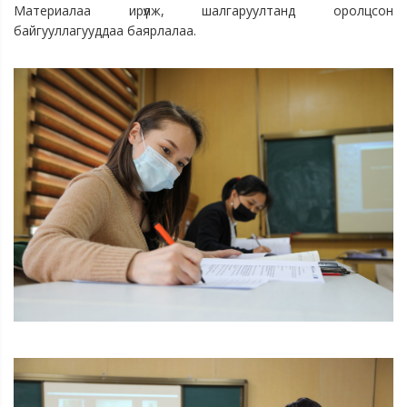
Материалаа ирүүлж, шалгаруултанд оролцсон
байгууллагууддаа баярлалаа.