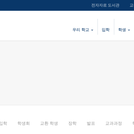
전자자료 도서관
교
우리 학교
입학
학생
입학
학생회
교환 학생
장학
발표
교과과정