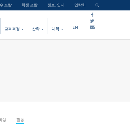
수 포탈
학생 포탈
정보, 안내
연락처
EN
교과과정
산학
대학
학생
활동