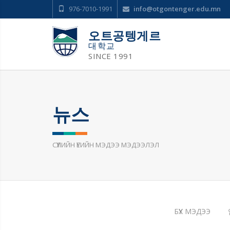
976-7010-1991
info@otgontenger.edu.mn
오트공텡게르
대학교
SINCE 1991
뉴스
СҮҮЛИЙН ҮЕИЙН МЭДЭЭ МЭДЭЭЛЭЛ
БҮХ МЭДЭЭ