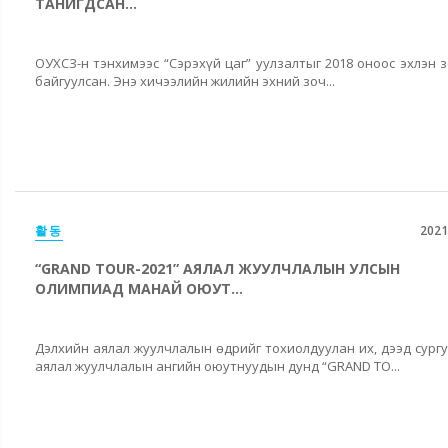
ТАНИГДСАН...
ОУХСЗ-н тэнхимээс “Сэрэхүй цаг” уулзалтыг 2018 оноос эхлэн 
байгуулсан. Энэ хичээлийн жилийн эхний зоч...
활동
2021
“GRAND TOUR-2021” АЯЛАЛ ЖУУЛЧЛАЛЫН УЛСЫН
ОЛИМПИАД МАНАЙ ОЮУТ...
Дэлхийн аялал жуулчлалын өдрийг тохиолдуулан их, дээд сург
аялал жуулчлалын ангийн оюутнуудын дунд “GRAND TO...