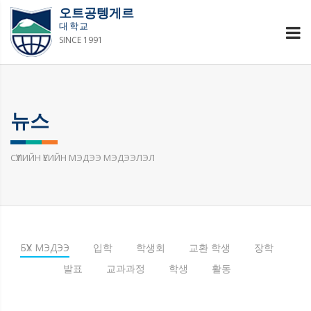
오트공텡게르
대학교
SINCE 1991
뉴스
СҮҮЛИЙН ҮЕИЙН МЭДЭЭ МЭДЭЭЛЭЛ
БҮХ МЭДЭЭ
입학
학생회
교환 학생
장학
발표
교과과정
학생
활동