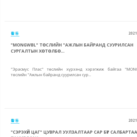
활동
2021
"MONGWBL" ТӨСЛИЙН "АЖЛЫН БАЙРАНД СУУРИЛСАН
СУРГАЛТЫН ХӨТӨЛБӨ...
"Эрасмус Плас" төслийн хүрээнд хэрэгжиж байгаа "MON
төслийн "Ажлын байранд суурилсан сур...
활동
2021
"СЭРЭХҮЙ ЦАГ" ЦУВРАЛ УУЛЗАЛТААР САР БҮР САЛБАРТА