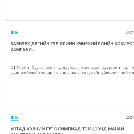
활동
2021
БАЯНЗҮРХ ДҮҮРГИЙН ГЭР БҮЛИЙН ХҮЧИРХИЙЛЛИЙН ХОХИРО
ХАМГААЛ...
ОТИС-ийн Хууль зүйн сургуулиас Баянзүрх дүүргийн гэр б
хүчирхийллийн хохирогч хамгаалах нэг цэгийн үйлчилгээний төв
활동
2021
ХЯТАД ХЭЛНИЙ ГҮҮР” ОЛИМПИАД ТЭМЦЭЭНД МАНАЙ