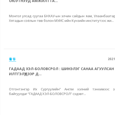
ОЮУТНУУД АМЖИЛТТА...
Монгол улсад суугаа БНХАУ-ын элчин сайдын яам, Улаанбаата
Хятадын соёлын төв болон МУИС-ийн Күнзийн институтээс жи...
활동
2021
ГАДААД ХЭЛ-БОЛОВСРОЛ : ШИНЭЛЭГ САНАА АГУУЛСАН
ИЛТГЭЛҮҮДЭЭР Д...
Отгонтэнгэр Их Сургуулийн” Англи хэлний тэнхимээс з
байгуулдаг “ГАДААД ХЭЛ-БОЛОВСРОЛ” сэдэвт...