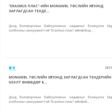
“ERASMUS ПЛАС”-ИЙН MONGWBL ТӨСЛИЙН ХҮРЭЭНД
ЗАРЛАГДСАН ТЕНДЕ...
Дээд боловсролын байгууллагын чадавхыг бэхжүүлэх Ев
холбооны санхүүжилттэй “Erasmus плас”-ийн&nbsp...
활동
2021
MONGWBL ТӨСЛИЙН ХҮРЭЭНД ЗАРЛАГДСАН ТЕНДЕРИЙН
НЭЭЛТ ӨНӨӨДӨР Б...
Дээд боловсролын байгууллагын чадавхыг бэхжүүлэх Ев
холбооны санхүүжилттэй “Erasmus плас”-ийн&nb...