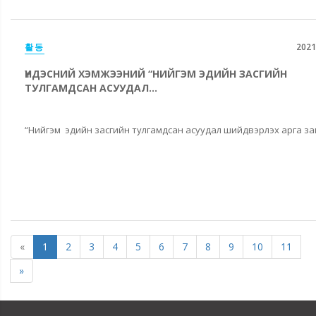
활동
2021
ҮНДЭСНИЙ ХЭМЖЭЭНИЙ “НИЙГЭМ ЭДИЙН ЗАСГИЙН
ТУЛГАМДСАН АСУУДАЛ...
“Нийгэм эдийн засгийн тулгамдсан асуудал шийдвэрлэх арга зам
«
1
2
3
4
5
6
7
8
9
10
11
»