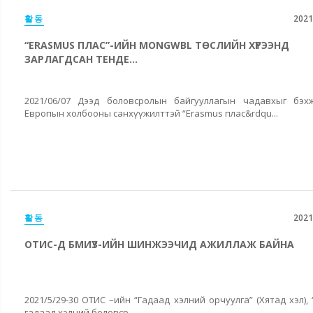
활동
2021
“ERASMUS ПЛАС”-ИЙН MONGWBL ТӨСЛИЙН ХҮРЭЭНД
ЗАРЛАГДСАН ТЕНДЕ...
2021/06/07 Дээд боловсролын байгууллагын чадавхыг бэхж
Европын холбооны санхүүжилттэй “Erasmus плас&rdqu...
활동
2021
ОТИС-Д БМИҮЗ-ИЙН ШИНЖЭЭЧИД АЖИЛЛАЖ БАЙНА
2021/5/29-30 ОТИС –ийн “Гадаад хэлний орчуулга” (Хятад хэл), 
гадаад хэлний боловср...