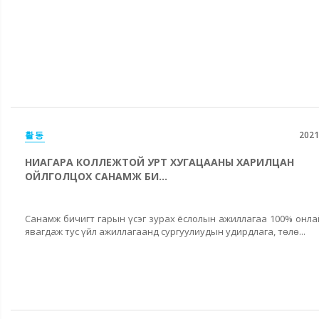
활동
2021
НИАГАРА КОЛЛЕЖТОЙ УРТ ХУГАЦААНЫ ХАРИЛЦАН
ОЙЛГОЛЦОХ САНАМЖ БИ...
Санамж бичигт гарын үсэг зурах ёслолын ажиллагаа 100% онл
явагдаж тус үйл ажиллагаанд сургуулиудын удирдлага, төлө...