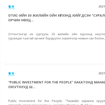
활동
2021
ОТИС-ИЙН 30 ЖИЛИЙН ОЙН ХҮРЭЭНД ХИЙГДСЭН "СУРА
ОРЧИН НӨХЦ...
Отгонтэнгэр их сургууль 30 жилийн ойн хүрээнд оюутн
суралцах таатай орчинг бүрдүүлэх зорилгоор номын сан болон, 
활동
2021
“PUBLIC INVESTMENT FOR THE РEOPLE” ХАКАТОНД МАНА
ОЮУТНУУД Ш...
Public Investment for the People: "Төсвийн хөрөнгө оруу
иргэдийн оролцоог хангах нь хакатон 10 сарын 15-17-ны...