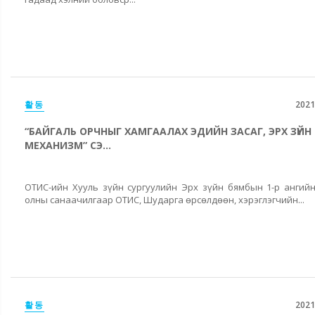
활동
2021
“БАЙГАЛЬ ОРЧНЫГ ХАМГААЛАХ ЭДИЙН ЗАСАГ, ЭРХ ЗҮЙН
МЕХАНИЗМ” СЭ...
ОТИС-ийн Хууль зүйн сургуулийн Эрх зүйн бямбын 1-р ангий
олны санаачилгаар ОТИС, Шударга өрсөлдөөн, хэрэглэгчийн...
활동
2021