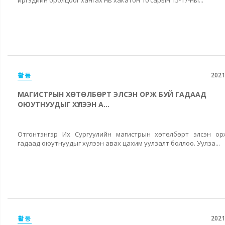
활동
2021
МАГИСТРЫН ХӨТӨЛБӨРТ ЭЛСЭН ОРЖ БУЙ ГАДААД
ОЮУТНУУДЫГ ХҮЛЭЭН А...
Отгонтэнгэр Их Сургуулийн магистрын хөтөлбөрт элсэн ор
гадаад оюутнуудыг хүлээн авах цахим уулзалт боллоо. Уулза...
활동
2021