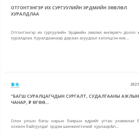
ОТГОНТЭНГЭР ИХ СУРГУУЛИЙН ЭРДМИЙН ЗӨВЛӨЛ
ХУРАЛДЛАА
Отгонтэнгэр их сургуулийн Эрдмийн зөвлөл өнгөрөгч долоо 
хуралдлаа. Хуралдаанаар дараах асуудлыг хэлэлцсэн юм....
활동
2021
"БАГШ СУРАЛЦАГЧДЫН СУРГАЛТ, СУДАЛГААНЫ АЖЛЫН
ЧАНАР, ҮР ӨГӨӨ...
Олон улсын багш нарын баярын өдрийг угтан уламжлал б
зохион байгуулдаг эрдэм шинжилгээний хурлаар&n...