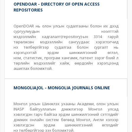
OPENDOAR - DIRECTORY OF OPEN ACCESS
REPOSITORIES
OpenDOAR нь олон улсын судалгааны болон их дээд
сургуулиудын нээлттэй
мэдээллийн
хадгалалт(героsitory)-ын 3314 гаруй
төрөлжсөн мэдээллийн сангуудаас хэрэглэгчид
үнэ
төлбөргүйгээр судалгаа болон сургалт нь
хэрэгцээтэй эрдэм шинжилгээний өгүүлэл,
ном,
статистик, програм хангамж, патент зэрэг бүхий л
төрлийн мэдээллийг хайж, өөрдсийн
хэрэгцээнд
ашиглах боломжтой.
MONGOLIAJOL - MONGOLIA JOURNALS ONLINE
Монгол улсын Шинжлэх ухааны Академи, олон улсын
INASP
байгууллагын дэмжлэгээр Монгол улсад
хэвлэгдэн гарч байгаа эрдэм
шинжилгээний сэтгүүлүүдийг
дэмжих онлайн систем бөгөөд Монгол,
Англи хэлээр
хэвлэгдсэн эрдэм шинжилгээний өгүүллүүдийг
үнэ
төлбөргүйгээр үзэх боломжтой.