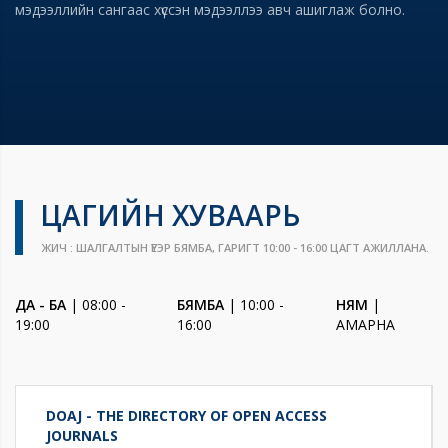
мэдээллийн сангаас хүссэн мэдээллээ авч ашиглаж болно.
ЦАГИЙН ХУВААРЬ
ЖИЧ : ШАЛГАЛТЫН ҮЕЭР БЯМБА, ГАРИГТ 10:00 - 16:00 ЦАГТ АЖИЛЛАНА.
ДА - БА
| 08:00 -
БЯМБА
| 10:00 -
НЯМ
|
19:00
16:00
АМАРНА
DOAJ - THE DIRECTORY OF OPEN ACCESS
JOURNALS