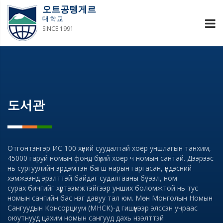
오트공텡게르
대학교
SINCE 1991
도서관
Отгонтэнгэр ИС 100 хүний суудалтай хоёр уншлагын танхим,
45000 гаруй номын фонд бүхий хоёр ч номын сантай. Дээрээс
нь сургуулийн эрдэмтэн багш нарын гаргасан, үндэсний
хэмжээнд эрэлттэй байдаг судалгааны бүтээл, ном
сурах бичгийг хүртээмжтэйгээр унших боломжтой нь тус
номын сангийн бас нэг давуу тал юм. Мөн Монголын Номын
Сангуудын Консорциум (МНСК)-д гишүүнээр элссэн учраас
оюутнууд цахим номын сангууд дахь нээлттэй