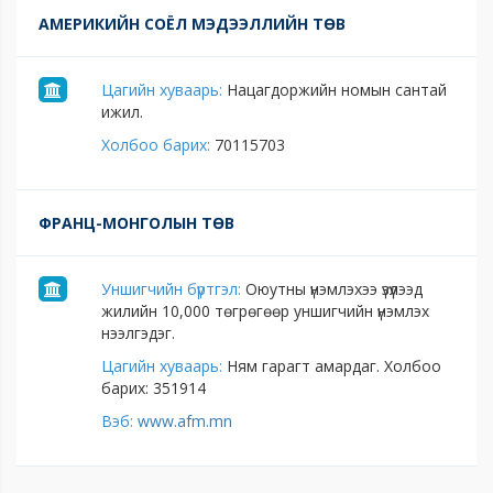
АМЕРИКИЙН СОЁЛ МЭДЭЭЛЛИЙН ТӨВ
Цагийн хуваарь:
Нацагдоржийн номын сантай
ижил.
Холбоо барих:
70115703
ФРАНЦ-МОНГОЛЫН ТӨВ
Уншигчийн бүртгэл:
Оюутны үнэмлэхээ үзүүлээд
жилийн 10,000 төгрөгөөр уншигчийн үнэмлэх
нээлгэдэг.
Цагийн хуваарь:
Ням гарагт амардаг. Холбоо
барих: 351914
Вэб:
www.afm.mn