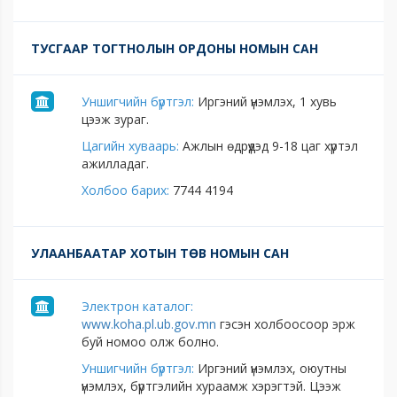
ТУСГААР ТОГТНОЛЫН ОРДОНЫ НОМЫН САН
Уншигчийн бүртгэл:
Иргэний үнэмлэх, 1 хувь
цээж зураг.
Цагийн хуваарь:
Ажлын өдрүүдэд 9-18 цаг хүртэл
ажилладаг.
Холбоо барих:
7744 4194
УЛААНБААТАР ХОТЫН ТӨВ НОМЫН САН
Электрон каталог:
www.koha.pl.ub.gov.mn
гэсэн холбоосоор эрж
буй номоо олж болно.
Уншигчийн бүртгэл:
Иргэний үнэмлэх, оюутны
үнэмлэх, бүртгэлийн хураамж хэрэгтэй. Цээж