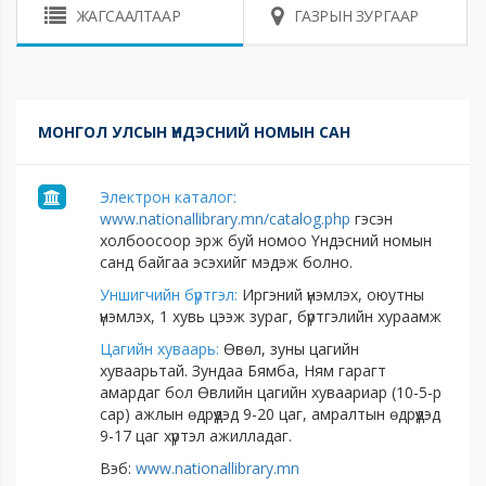
ЖАГСААЛТААР
ГАЗРЫН ЗУРГААР
МОНГОЛ УЛСЫН ҮНДЭСНИЙ НОМЫН САН
Электрон каталог:
www.nationallibrary.mn/catalog.php
гэсэн
холбоосоор эрж буй номоо Үндэсний номын
санд байгаа эсэхийг мэдэж болно.
Уншигчийн бүртгэл:
Иргэний үнэмлэх, оюутны
үнэмлэх, 1 хувь цээж зураг, бүртгэлийн хураамж
Цагийн хуваарь:
Өвөл, зуны цагийн
хуваарьтай. Зундаа Бямба, Ням гарагт
амардаг бол Өвлийн цагийн хуваариар (10-5-р
сар) ажлын өдрүүдэд 9-20 цаг, амралтын өдрүүдэд
9-17 цаг хүртэл ажилладаг.
Вэб:
www.nationallibrary.mn