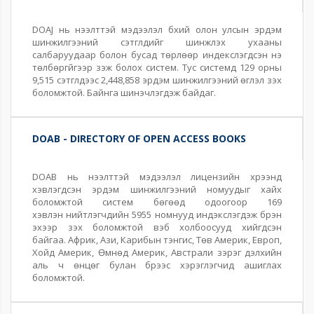
DOAJ нь нээлттэй мэдээлэл бүхий олон улсын эрдэм
шинжилгээний сэтгүүлүүдийг шинжлэх ухааны
салбаруудаар болон бусад төрлөөр индекслэгдсэн үнэ
төлбөргүйгээр үзэж болох систем. Тус системд 129 орны
9,515 сэтгүүлүүдээс 2,448,858 эрдэм шинжилгээний өгүүлэл үзэх
боломжтой. Байнга шинэчлэгдэж байдаг.
DOAB - DIRECTORY OF OPEN ACCESS BOOKS
DOAB нь нээлттэй мэдээлэл лицензийн хүрээнд
хэвлэгдсэн эрдэм шинжилгээний номуудыг хайх
боломжтой систем бөгөөд одоогоор 169
хэвлэн нийтлэгчдийн 5955 номнууд индэкслэгдэж бүрэн
эхээр үзэх боломжтой вэб холбоосууд хийгдсэн
байгаа. Африк, Ази, Карибын тэнгис, Төв Америк, Европ,
Хойд Америк, Өмнөд Америк, Австрали зэрэг дэлхийн
аль ч өнцөг булан бүрээс хэрэглэгчид ашиглах
боломжтой.