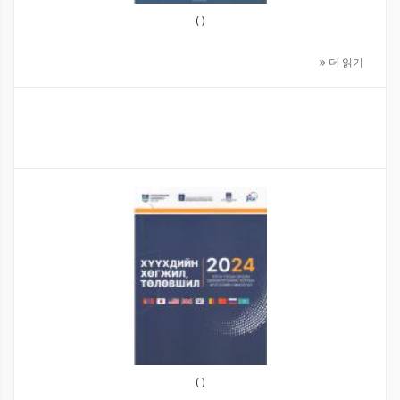
( )
더 읽기
( )