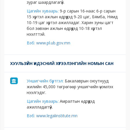
зураг шаардлагагүй.
Цагийн хуваарь:
9-р сарын 16-наас 6-р сарын
15 хүртэл ажлын өдрүүдэд 9-20 цаг, Бямба, Нямд
10-19 цаг хүртэл ажилладаг. Харин зуны цагт
бол зөвхөн ажлын өдрүүдэд 10-18 хүртэл
нээлттэй.
Вэб:
www.pl.ub.gov.mn
ХУУЛЬЗҮЙН ҮНДЭСНИЙ ХҮРЭЭЛЭНГИЙН НОМЫН САН
Уншигчийн бүртгэл:
Бакалаврын оюутнууд
жилийн 45,000 төгрөгөөр уншигчийн үнэмлэх
нээлгэдэг.
Цагийн хуваарь:
Амралтын өдрүүдэд
ажилладаггүй.
Вэб:
www.legalinstitute.mn