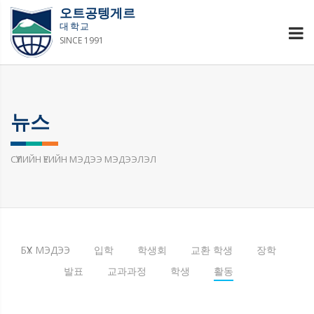
오트공텡게르
대학교
SINCE 1991
뉴스
СҮҮЛИЙН ҮЕИЙН МЭДЭЭ МЭДЭЭЛЭЛ
БҮХ МЭДЭЭ
입학
학생회
교환 학생
장학
발표
교과과정
학생
활동