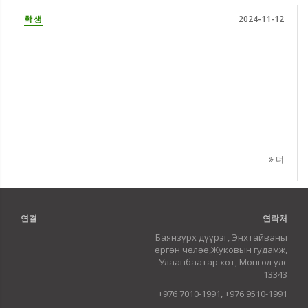
학생
2024-11-12
더
연결
연락처
Баянзүрх дүүрэг, Энхтайваны
өргөн чөлөө,Жуковын гудамж,
Улаанбаатар хот, Монгол улс
13343
+976 7010-1991, +976 9510-1991