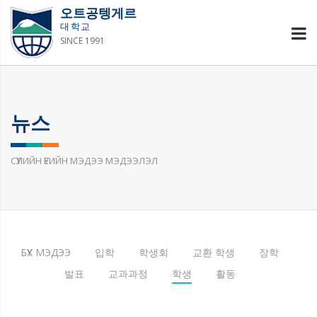
오트공텡게르
대학교
SINCE 1991
뉴스
СҮҮЛИЙН ҮЕИЙН МЭДЭЭ МЭДЭЭЛЭЛ
БҮХ МЭДЭЭ
입학
학생회
교환 학생
장학
발표
교과과정
학생
활동