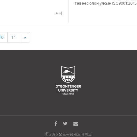
төвөөс олон улсын ISO9001:2015.
더
10
11
»
© 2026 오트공텡게르대학교