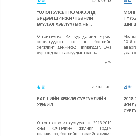
활동
2018-09-13
입학
“ОЛОН УЛСЫН ХЭМЖЭЭНД
МОНГ
ЭРДЭМ ШИНЖИЛГЭЭНИЙ
ТҮҮХ
ӨГҮҮЛЭЛ ХЭВЛҮҮЛЭХ НЬ...
ШИГШ
Отгонтэнгэр Их сургуулийн чухал
Малай
зорилтуудын нэг нь багшийн
2018 
хөгжлийг дэмжихэд чиглэгддэг. Энэ
аварг
хүрээнд олон ажлуудыг төлөв...
удаа о
더
활동
2018-09-05
입학
БАГШИЙН ХӨГЖЛӨӨС СУРГУУЛИЙН
2018
ХӨГЖИЛ
ЖИЛД
СУРГУ
Отгонтэнгэр их сургууль нь 2018-2019
оны хичээлийн жилийг эрдэм
шинжилгээ, багшийн хөгжлийг дэмжих