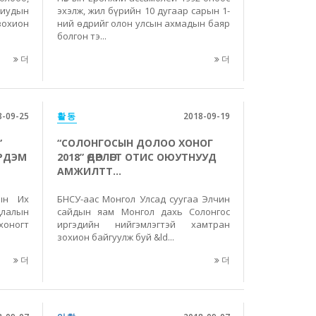
иудын
эхэлж, жил бүрийн 10 дугаар сарын 1-
охион
ний өдрийг олон улсын ахмадын баяр
болгон тэ...
더
더
8-09-25
활동
2018-09-19
”
“СОЛОНГОСЫН ДОЛОО ХОНОГ
РДЭМ
2018” ӨДӨРЛӨГТ ОТИС ОЮУТНУУД
АМЖИЛТТ...
ын Их
БНСУ-аас Монгол Улсад суугаа Элчин
лалын
сайдын яам Монгол дахь Солонгос
хоногт
иргэдийн нийгэмлэгтэй хамтран
зохион байгуулж буй &ld...
더
더