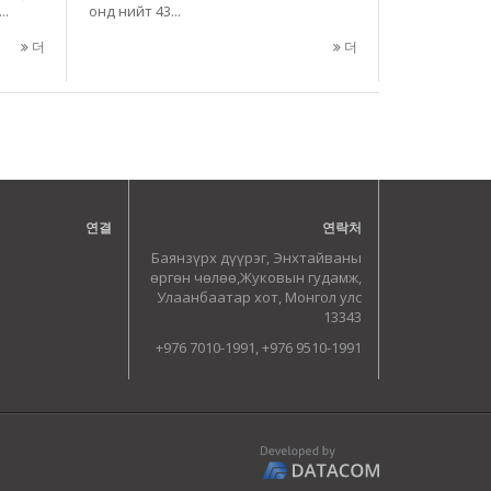
..
онд нийт 43...
더
더
연결
연락처
Баянзүрх дүүрэг, Энхтайваны
өргөн чөлөө,Жуковын гудамж,
Улаанбаатар хот, Монгол улс
13343
+976 7010-1991, +976 9510-1991