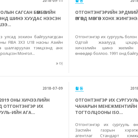
2018-09-11
활동
201
ОЛЫН САГСАН БӨМБӨГИЙН
ОТГОНТЭНГЭРИЙН ЭРДМИЙ
ЭНД ШИНЭ ХУУДАС НЭЭСЭН
ӨРГӨӨНД МӨНГӨН ХОНХ ЖИНГЭН
ЭЭ...
з улсад зохион байгуулагдсан
Отгонтэнгэр их сургууль болон
оны FIBA 3X3 U18 насны Азийн
Одтой жаалууд цэцэрл
а шалгаруулах тэмцээнд анх
хичээлийн шинэ жилийн 
ролцсон Монгол...
өнөөдөр боллоо. 1991 онд байгу.
더
2018-07-09
활동
201
-2019 ОНЫ ХИЧЭЭЛИЙН
ОТГОНТЭНГЭР ИХ СУРГУУЛ
 ОТГОНТЭНГЭР ИХ
ЧАНАРЫН МЕНЕЖМЕНТИЙН
УЛЬ-ИЙН АГА...
ТОГТОЛЦООНЫ ISO...
Отгонтэнгэр их сургууль ө
Засгийн газрын хэрэгжү
агентлаг Стандарт хэмжи