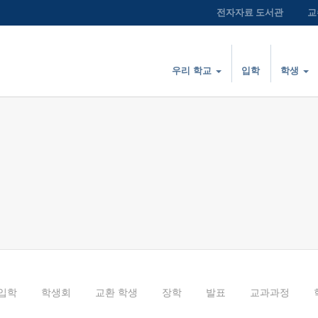
전자자료 도서관
교
우리 학교
입학
학생
입학
학생회
교환 학생
장학
발표
교과과정