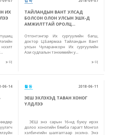
8-09-07
입학
2018-09-07
Н ИХ
ТАЙЛАНДЫН ВАНТ УЛСАД
ЭЛЭЭ
БОЛСОН ОЛОН УЛСЫН ЭШХ-Д
АМЖИЛТТАЙ ОРОЛЦ...
 түшиц
Отгонтэнгэр Их сургуулийн багш,
эгийн
доктор Ц.Баярмаа Тайландын Вант
нээлт
улсын Чуларанкорн Их сургуулийн
..
Ази судлалын тэнхимийн у...
더
더
8-06-14
활동
2018-06-11
Ь
ЭЕШ ЭХЛЭХЭД ТАВАН ХОНОГ
ҮЛДЛЭЭ
нөөдөр
ЭЕШ энэ сарын 16-нд буюу ирэх
үлэгч
долоо хоногийн бямба гарагт Монгол
лзүйн
хэлбичгийн шалгалтаар эхэлнэ. Энэ