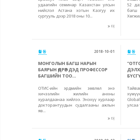
удаагийн семинар Казахстан улсын
52 да
нийслэл Астана хотын Казгуу их
баг
сургууль дээр 2018 оны 10...
Хөгжил
더
활동
2018-10-01
활동
МОНГОЛЫН БАГШ НАРЫН
“ОТГ
БАЯРЫН ӨДРӨӨР ДЭД ПРОФЕССОР
ДЭЛХ
БАГШИЙН ТОО...
БҮСГҮ
ОТИС-ийн эрдмийн зөвлөл энэ
Тайв
хичээлийн жилийн анхны
хүмүү
хуралдаанаа хийлээ. Энэхүү хурлаар
Global
докторантуудын судалгааны ажлын
улсаа 
яв...
더