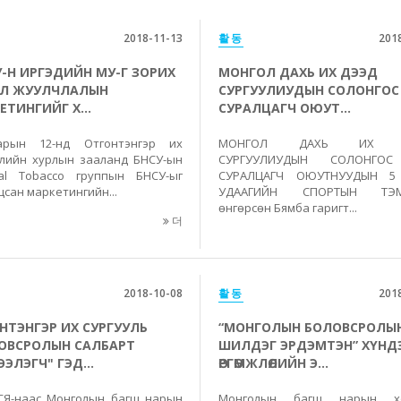
2018-11-13
활동
201
У-Н ИРГЭДИЙН МУ-Г ЗОРИХ
МОНГОЛ ДАХЬ ИХ ДЭЭД
Л ЖУУЛЧЛАЛЫН
СУРГУУЛИУДЫН СОЛОНГОС
ЕТИНГИЙГ Х...
СУРАЛЦАГЧ ОЮУТ...
арын 12-нд Отгонтэнгэр их
МОНГОЛ ДАХЬ ИХ 
улийн хурлын зааланд БНСУ-ын
СУРГУУЛИУДЫН СОЛОНГО
ial Tobacco группын БНСУ-ыг
СУРАЛЦАГЧ ОЮУТНУУДЫН 5
цсан маркетингийн...
УДААГИЙН СПОРТЫН ТЭ
өнгөрсөн Бямба гаригт...
더
2018-10-08
활동
201
НТЭНГЭР ИХ СУРГУУЛЬ
“МОНГОЛЫН БОЛОВСРОЛЫ
ОВСРОЛЫН САЛБАРТ
ШИЛДЭГ ЭРДЭМТЭН” ХҮНД
ЭЛЭГЧ" ГЭД...
ӨРГӨМЖЛӨЛИЙН Э...
Я-наас Монголын багш нарын
Монголын багш нарын хо