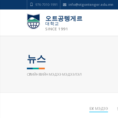
976-7010-1991
info@otgontenger.edu.mn
오트공텡게르
대학교
SINCE 1991
뉴스
СҮҮЛИЙН ҮЕИЙН МЭДЭЭ МЭДЭЭЛЭЛ
БҮХ МЭДЭЭ