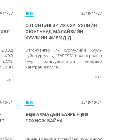
8-11-07
활동
2018-11-07
ОТГОНТЭНГЭР ИХ СУРГУУЛИЙН
 ХЭЛ
ОЮУТНУУД МАЛАЙЗИЙН
ХУУЛИЙН ФИРМД Д...
ДЭЭД
Отгонтэнгэр Их сургуулийн Хууль
С ХЭЛ
зүйн сургууль, "ZABESS" боловсролын
 ДАХЬ
гүүр байгууллагатай өнөөдөр
МЦЭЭН
хамтран ажилла...
더
더
8-10-01
활동
2018-10-01
Н
ӨНӨӨДӨР АХМАДЫН БАЯРЫН ӨДӨР
ЭТ
ТОХИОЖ БАЙНА
лбоо,
НҮБ-ын Ерөнхий ассамблей 1992 оноос