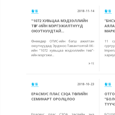
활동
2018-11-14
활동
"1072 ХУВЬЦАА МЭДЭЭЛЛИЙН
“БНС
ТӨВ”-ИЙН МЭРГЭЖИЛТНҮҮД
АЯЛА
ОЮУТНУУДТАЙ...
МАРК
Өнөөдөр ОТИС-ийн багш ажилтан
11 с
оюутнуудад Эрдэнэс-Тавантолгой ХК-
сургу
ийн "1072 хувьцаа мэдээллийн төв”-
Imper
ийн мэргэжи...
хариу
더
활동
2018-10-23
활동
ЕРАСМУС ПЛАС C3QA ТӨСЛИЙН
ОТГО
СЕМИНАРТ ОРОЛЦЛОО
"БОЛ
ТҮҮЧЭ
Ерасмус плас C3QA төслийн энэ
БСШУС