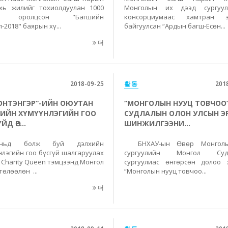
хь жилийг тохиолдуулан 1000
Монголын их дээд сургуул
ш оролцсон "Багшийн
консорциумаас хамтран з
-2018" баярын хү...
байгуулсан “Ардын багш-Есөн...
더
2018-09-25
활동
201
ОНТЭНГЭР”-ИЙН ОЮУТАН
“МОНГОЛЫН НУУЦ ТОВЧОО
ИЙН ХҮМҮҮНЛЭГИЙН ГОО
СУДЛАЛЫН ОЛОН УЛСЫН Э
ЙД ӨР...
ШИНЖИЛГЭЭНИ...
аньд болж буй дэлхийн
БНХАУ-ын Өвөр Монгол
нлэгийн гоо бүсгүй шалгаруулах
сургуулийн Монгол Суд
 Charity Queen тэмцээнд Монгол
сургуулиас өнгөрсөн долоо 
төлөөлөн ...
“Монголын нууц товчоо...
더