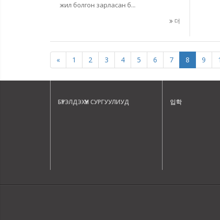
жил болгон зарласан б...
더
«
1
2
3
4
5
6
7
8
9
БҮРЭЛДЭХҮҮН СУРГУУЛИУД
입학