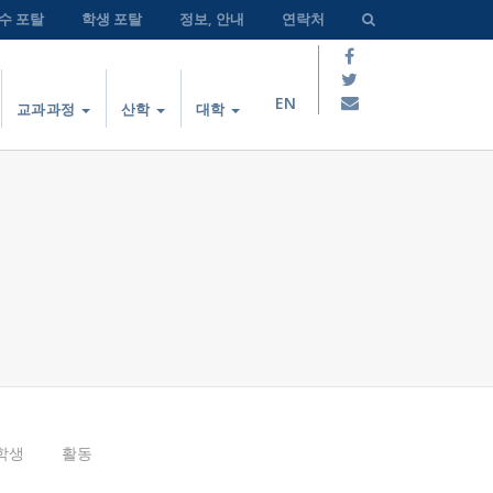
수 포탈
학생 포탈
정보, 안내
연락처
EN
교과과정
산학
대학
학생
활동