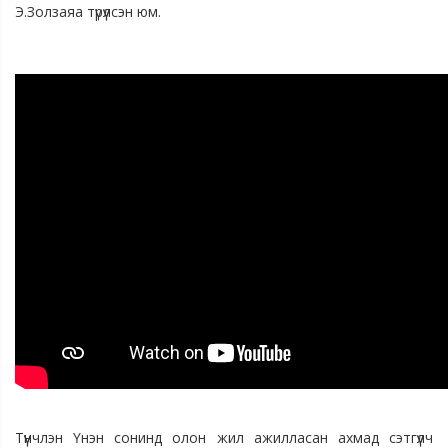
Э.Золзаяа түрүүлсэн юм.
Түүнчлэн Үнэн сонинд олон жил ажилласан ахмад сэтгүүлч 