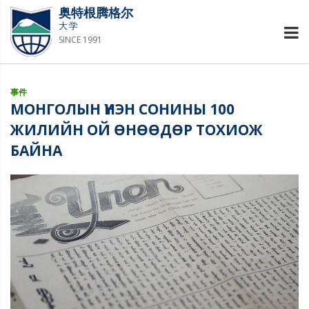
奥特根腾格尔
大学
SINCE 1991
事件
МОНГОЛЫН ҮНЭН СОНИНЫ 100
ЖИЛИЙН ОЙ ӨНӨӨДӨР ТОХИОЖ
БАЙНА