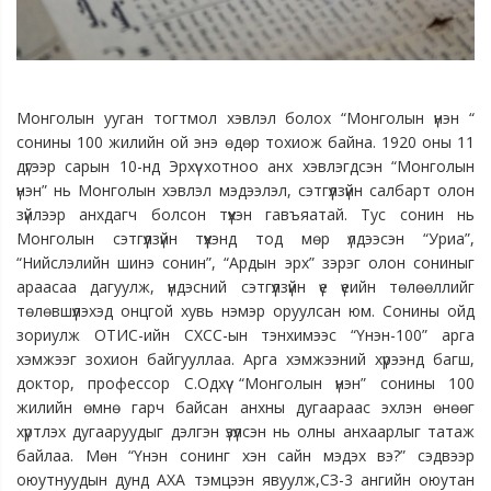
Монголын ууган тогтмол хэвлэл болох “Монголын үнэн “ 
сонины 100 жилийн ой энэ өдөр тохиож байна. 
1920 оны 11 
дүгээр сарын 10-нд Эрхүү хотноо анх хэвлэгдсэн “Монголын 
үнэн” нь Монголын хэвлэл мэдээлэл, сэтгүүлзүйн салбарт олон 
зүйлээр анхдагч болсон түүхэн гавъяатай. 
Тус сонин нь 
Монголын сэтгүүлзүйн түүхэнд тод мөр үлдээсэн “Уриа”, 
“Нийслэлийн шинэ сонин”, “Ардын эрх” зэрэг олон сониныг 
араасаа дагуулж, үндэсний сэтгүүлзүйн үе үеийн төлөөллийг 
төлөвшүүлэхэд онцгой хувь нэмэр оруулсан юм. 
Сонины ойд 
зориулж ОТИС-ийн СХСС-ын тэнхимээс “Үнэн-100” арга 
хэмжээг зохион байгууллаа. 
Арга хэмжээний хүрээнд багш, 
доктор, профессор С.Одхүү “Монголын үнэн” сонины 100 
жилийн өмнө гарч байсан анхны дугаараас эхлэн өнөөг 
хүртлэх дугааруудыг дэлгэн үзүүлсэн нь олны анхаарлыг татаж 
байлаа. 
Мөн “Үнэн сонинг хэн сайн мэдэх вэ?” сэдвээр 
оюутнуудын дунд АХА тэмцээн явуулж,СЗ-3 ангийн оюутан 