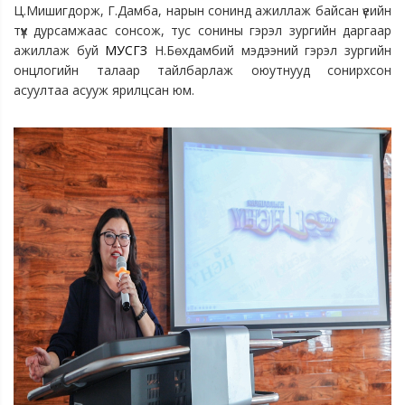
Ц.Мишигдорж, Г.Дамба, нарын сонинд ажиллаж байсан үеийн 
түүх дурсамжаас сонсож, тус сонины гэрэл зургийн даргаар 
ажиллаж буй 
МУСГЗ
 Н.Бөхдамбий мэдээний гэрэл зургийн 
онцлогийн талаар тайлбарлаж оюутнууд сонирхсон 
асуултаа асууж ярилцсан юм.