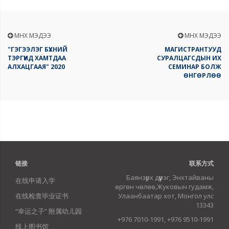
ӨМНӨХ МЭДЭЭ
ӨМНӨХ МЭДЭЭ
"ГЭГЭЭЛЭГ БҮХНИЙ
МАГИСТРАНТУУД
ТЭРГҮҮНД ХАМТДАА
СУРАЛЦАГСДЫН ИХ
АЛХАЦГААЯ" 2020
СЕМИНАР БОЛЖ
ӨНГӨРЛӨӨ
链接
联系方式
Баянзүрх дүүрэг, Энхтайваны
在线申请入学
өргөн чөлөө,Жуковын гудамж,
在线检查毕业证书
Улаанбаатар хот, Монгол улс
13343
“幸运之子” 附属幼儿园
+976 7010-1991, +976 9510-1991
线上图书馆