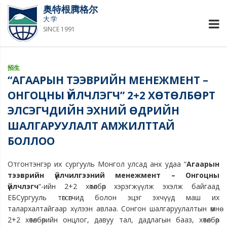
奥特根腾格尔
大学
SINCE 1991
招生
“АГААРЫН ТЭЭВРИЙН МЕНЕЖМЕНТ –
ОНГОЦНЫ ҮЙЛЧЛЭГЧ” 2+2 ХӨТӨЛБӨРТ
ЭЛСЭГЧДИЙН ЭХНИЙ ӨДРИЙН
ШАЛГАРУУЛАЛТ АМЖИЛТТАЙ
БОЛЛОО
Отгонтэнгэр их сургууль Монгол улсад анх удаа “
Агаарын
тээврийн үйлчилгээний менежмент – Онгоцны
үйлчлэгч
“-ийн 2+2 хөтөлбөр хэрэгжүүлж эхэлж байгаад
ЕБСургууль төгсөгчид болон эцэг эхчүүд маш их
талархалтайгаар хүлээн авлаа. Сонгон шалгаруулалтын өмнө
2+2 хөтөлбөрийн онцлог, давуу тал, дадлагын бааз, хөтөлбөр