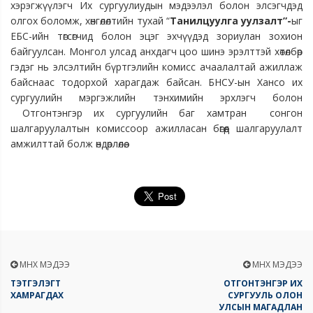
хэрэгжүүлэгч Их сургуулиудын мэдээлэл болон элсэгчдэд
олгох боломж, хөнгөлөлтийн тухай “
Танилцуулга уулзалт”-
ыг
ЕБС-ийн төгсөгчид болон эцэг эхчүүдэд зориулан зохион
байгуулсан. Монгол улсад анхдагч цоо шинэ эрэлттэй хөтөлбөр
гэдэг нь элсэлтийн бүртгэлийн комисс ачаалалтай ажиллаж
байснаас тодорхой харагдаж байсан. БНСУ-ын Хансо их
сургуулийн мэргэжлийн тэнхимийн эрхлэгч болон
Отгонтэнгэр их сургуулийн баг хамтран сонгон
шалгаруулалтын комиссоор ажилласан бөгөөд шалгаруулалт
амжилттай болж өндөрлөлөө.
ӨМНӨХ МЭДЭЭ
ӨМНӨХ МЭДЭЭ
ТЭТГЭЛЭГТ
ОТГОНТЭНГЭР ИХ
ХАМРАГДАХ
СУРГУУЛЬ ОЛОН
УЛСЫН МАГАДЛАН