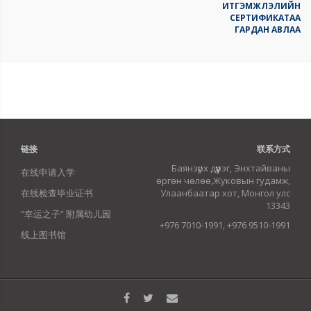
ИТГЭМЖЛЭЛИЙН
СЕРТИФИКАТАА
ГАРДАН АВЛАА
链接
联系方式
Баянзүрх дүүрэг, Энхтайваны
在线申请入学
өргөн чөлөө,Жуковын гудамж,
在线检查毕业证书
Улаанбаатар хот, Монгол улс
13343
“幸运之子” 附属幼儿园
+976 7010-1991, +976 9510-1991
线上图书馆