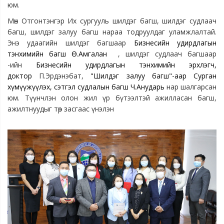
юм.
Мөн Отгонтэнгэр Их сургууль шилдэг багш, шилдэг судлаач
багш, шилдэг залуу багш нараа тодруулдаг уламжлалтай.
Энэ удаагийн шилдэг багшаар
Бизнесийн удирдлагын
тэнхимийн багш Ө.Амгалан
, шилдэг судлаач багшаар
-ийн
Бизнесийн удирдлагын тэнхимийн эрхлэгч,
доктор
П.Эрдэнэбат,
"Шилдэг залуу багш"-аар Сурган
хүмүүжүүлэх, сэтгэл судлалын багш Ч.Анударь
нар шалгарсан
юм. Түүнчлэн олон жил үр бүтээлтэй ажилласан багш,
ажилтнуудыг төр засгаас үнэлэн