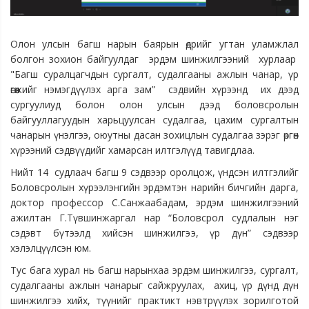
Олон улсын багш нарын баярын өдрийг угтан уламжлал
болгон зохион байгуулдаг эрдэм шинжилгээний хурлаар
"Багш суралцагчдын сургалт, судалгааны ажлын чанар, үр
өгөөжийг нэмэгдүүлэх арга зам” сэдвийн хүрээнд их дээд
сургуулиуд болон олон улсын дээд боловсролын
байгууллагуудын харьцуулсан судалгаа, цахим сургалтын
чанарын үнэлгээ, оюутны дасан зохицлын судалгаа зэрэг өргөн
хүрээний сэдвүүдийг хамарсан илтгэлүүд тавигдлаа.
Нийт 14 судлаач багш 9 сэдвээр оролцож, үндсэн илтгэлийг
Боловсролын хүрээлэнгийн эрдэмтэн нарийн бичгийн дарга,
доктор профессор С.Санжаабадам, эрдэм шинжилгээний
ажилтан Г.Түвшинжаргал нар “Боловсрол судлалын нэг
сэдэвт бүтээлд хийсэн шинжилгээ, үр дүн” сэдвээр
хэлэлцүүлсэн юм.
Тус бага хурал нь багш нарынхаа эрдэм шинжилгээ, сургалт,
судалгааны ажлын чанарыг сайжруулах, ахиц, үр дүнд дүн
шинжилгээ хийх, түүнийг практикт нэвтрүүлэх зорилготой