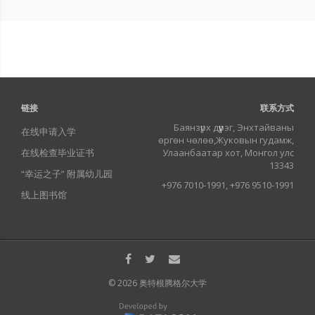
链接
联系方式
Баянзүрх дүүрэг, Энхтайваны
在线申请入学
өргөн чөлөө,Жуковын гудамж,
在线检查毕业证书
Улаанбаатар хот, Монгол улс
13343
“幸运之子” 附属幼儿园
+976 7010-1991, +976 9510-1991
线上图书馆
© 2026 奥特根腾格尔大学