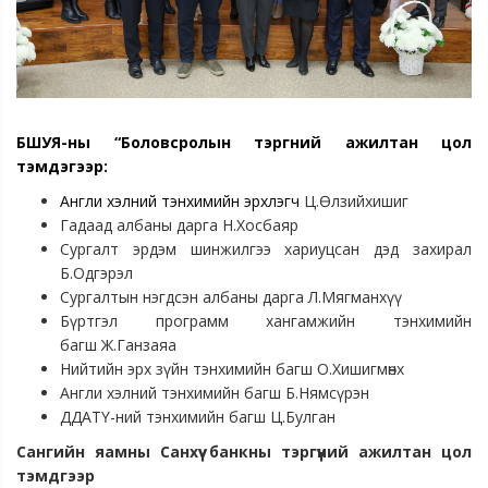
БШУЯ-ны “Боловсролын тэргүүний ажилтан цол
тэмдэгээр:
Англи хэлний тэнхимийн эрхлэгч
Ц.Өлзийхишиг
Гадаад албаны дарга Н.Хосбаяр
Сургалт эрдэм шинжилгээ хариуцсан дэд захирал
Б.Одгэрэл
Сургалтын нэгдсэн албаны дарга Л.Мягманхүү
Бүртгэл программ хангамжийн тэнхимийн
багш Ж.Ганзаяа
Нийтийн эрх зүйн тэнхимийн багш О.Хишигмөнх
Англи хэлний тэнхимийн багш Б.Нямсүрэн
ДДАТҮ-ний тэнхимийн багш Ц.Булган
Сангийн яамны Санхүү банкны тэргүүний ажилтан цол
тэмдгээр