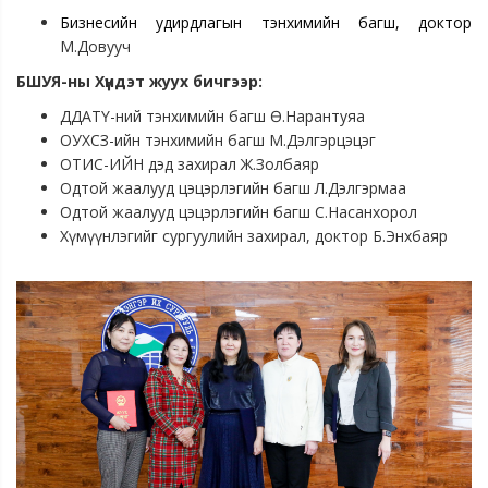
Бизнесийн удирдлагын тэнхимийн багш, доктор
М.Довууч
БШУЯ-ны Хүндэт жуух бичгээр:
ДДАТҮ-ний тэнхимийн багш Ө.Нарантуяа
ОУХСЗ-ийн тэнхимийн багш М.Дэлгэрцэцэг
ОТИС-ИЙН дэд захирал Ж.Золбаяр
Одтой жаалууд цэцэрлэгийн багш Л.Дэлгэрмаа
Одтой жаалууд цэцэрлэгийн багш С.Насанхорол
Хүмүүнлэгийг сургуулийн захирал, доктор Б.Энхбаяр