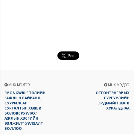
ӨМНӨХ МЭДЭЭ
ӨМНӨХ МЭДЭЭ
"MONGWBL" ТӨСЛИЙН
ОТГОНТЭНГЭР ИХ
"АЖЛЫН БАЙРАНД
СУРГУУЛИЙН
СУУРИЛСАН
ЭРДМИЙН ЗӨВЛӨЛ
СУРГАЛТЫН ХӨТӨЛБӨР
ХУРАЛДЛАА
БОЛОВСРУУЛАХ"
АЖЛЫН ХЭСГИЙН
ЭЭЛЖИЛТ УУЛЗАЛТ
БОЛЛОО