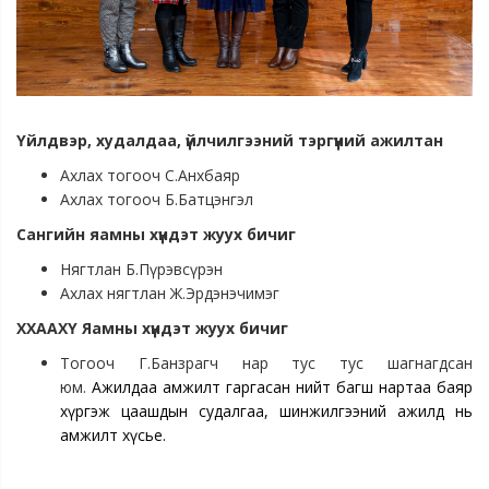
Үйлдвэр, худалдаа, үйлчилгээний тэргүүний ажилтан
Ахлах тогооч С.Анхбаяр
Ахлах тогооч Б.Батцэнгэл
Сангийн яамны хүндэт жуух бичиг
Нягтлан Б.Пүрэвсүрэн
Ахлах нягтлан Ж.Эрдэнэчимэг
ХХААХҮ Яамны хүндэт жуух бичиг
Тогооч Г.Банзрагч нар тус тус шагнагдсан
юм.
Ажилдаа амжилт гаргасан нийт багш нартаа баяр
хүргэж цаашдын судалгаа, шинжилгээний ажилд нь
амжилт хүсье.