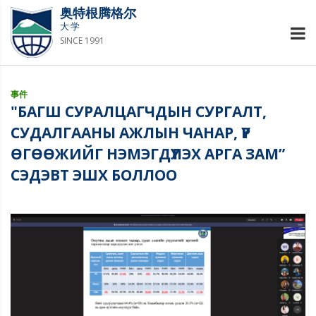
奥特根腾格尔
大学
SINCE 1991
事件
"БАГШ СУРАЛЦАГЧДЫН СУРГАЛТ,
СУДАЛГААНЫ АЖЛЫН ЧАНАР, ҮР
ӨГӨӨЖИЙГ НЭМЭГДҮҮЛЭХ АРГА ЗАМ”
СЭДЭВТ ЭШХ БОЛЛОО