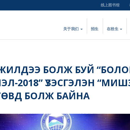
线上图书馆
关于我们
招生
在校生
 ЖИЛДЭЭ БОЛЖ БУЙ “БОЛ
Л-2018” ҮЗЭСГЭЛЭН “МИШ
ТӨВД БОЛЖ БАЙНА