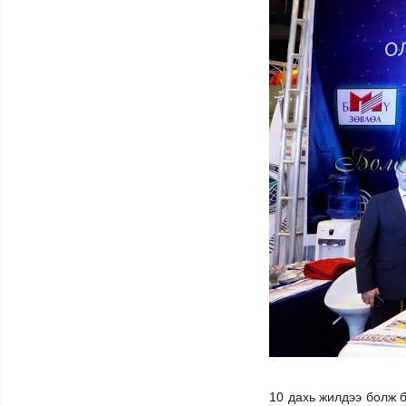
10 дахь жилдээ болж б