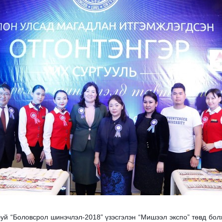
уй “Боловсрол шинэчлэл-2018” үзэсгэлэн “Мишээл экспо” төвд бол