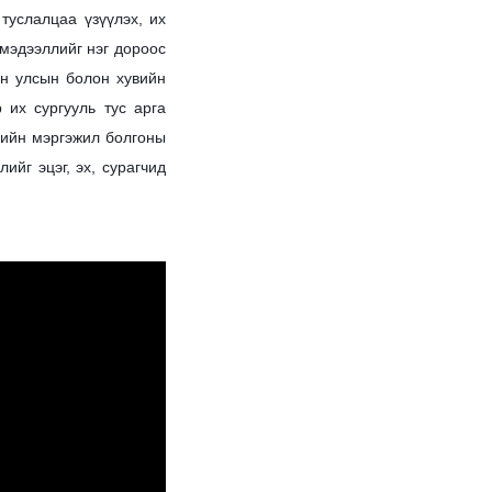
туслалцаа үзүүлэх, их
 мэдээллийг нэг дороос
ын улсын болон хувийн
 их сургууль тус арга
лийн мэргэжил болгоны
ийг эцэг, эх, сурагчид