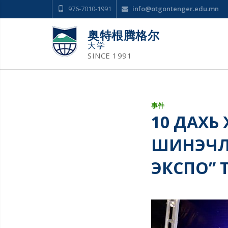
976-7010-1991
info@otgontenger.edu.mn
奥特根腾格尔
大学
SINCE 1991
事件
10 ДАХЬ
ШИНЭЧЛЭ
ЭКСПО” 