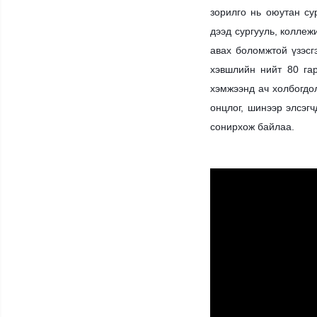
зорилго нь оюутан су
дээд сургууль, коллеж
авах боломжтой үзэсг
хэвшлийн нийт 80 гар
хэмжээнд ач холбогдо
онцлог, шинээр элсэгч
сонирхож байлаа.