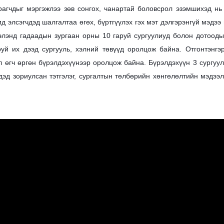
рагчдыг мэргэжлээ зөв сонгох, чанартай боловсрол эзэмшихэд нь 
ид элсэгчдэд шалгалтаа өгөх, бүртгүүлэх гэх мэт дэлгэрэнгүй мэдээ
элэнд гадаадын зургаан орны 10 гаруй сургуулиуд болон дотоод
уй их дээд сургууль, хэлний төвүүд оролцож байна. Отгонтэнгэр
л өгч өргөн бүрэлдэхүүнээр оролцож байна. Бүрэлдэхүүн 3 сургуу
дэд зориулсан тэтгэлэг, сургалтын төлбөрийн хөнгөлөлтийн мэдээлл