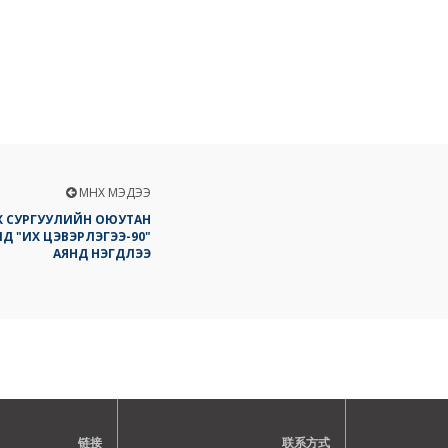
ӨМНӨХ МЭДЭЭ
Х СУРГУУЛИЙН ОЮУТАН
Д "ИХ ЦЭВЭРЛЭГЭЭ-90"
АЯНД НЭГДЛЭЭ
链接
联系方式