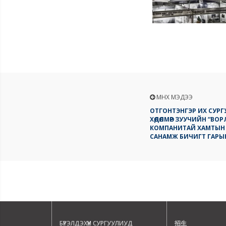
ӨМНӨХ МЭДЭЭ
ОТГОНТЭНГЭР ИХ СУРГ
ХӨДӨЛМӨР ЗУУЧИЙН “ВО
КОМПАНИТАЙ ХАМТЫН
САНАМЖ БИЧИГТ ГАРЫН
БҮРЭЛДЭХҮҮН СУРГУУЛИУД
招生