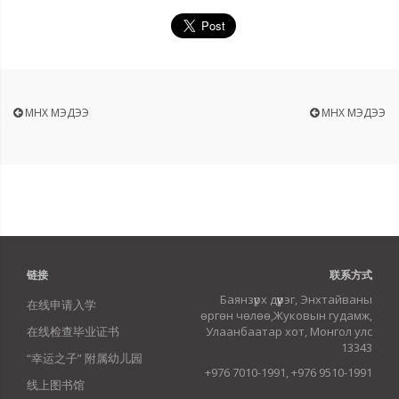
ӨМНӨХ МЭДЭЭ
ӨМНӨХ МЭДЭЭ
链接
联系方式
Баянзүрх дүүрэг, Энхтайваны
在线申请入学
өргөн чөлөө,Жуковын гудамж,
在线检查毕业证书
Улаанбаатар хот, Монгол улс
13343
“幸运之子” 附属幼儿园
+976 7010-1991, +976 9510-1991
线上图书馆