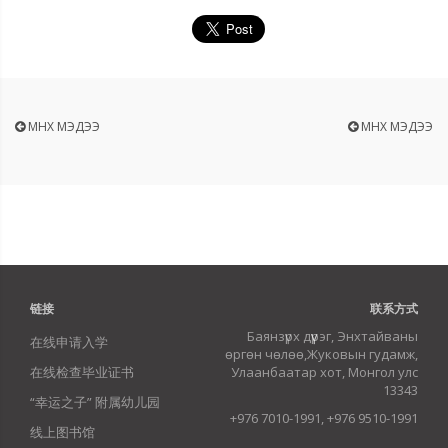
ӨМНӨХ МЭДЭЭ
ӨМНӨХ МЭДЭЭ
链接
联系方式
Баянзүрх дүүрэг, Энхтайваны
在线申请入学
өргөн чөлөө,Жуковын гудамж,
在线检查毕业证书
Улаанбаатар хот, Монгол улс
13343
“幸运之子” 附属幼儿园
+976 7010-1991, +976 9510-1991
线上图书馆