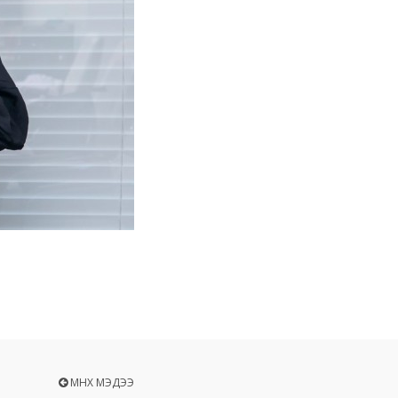
ӨМНӨХ МЭДЭЭ