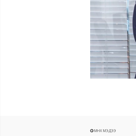
ӨМНӨХ МЭДЭЭ