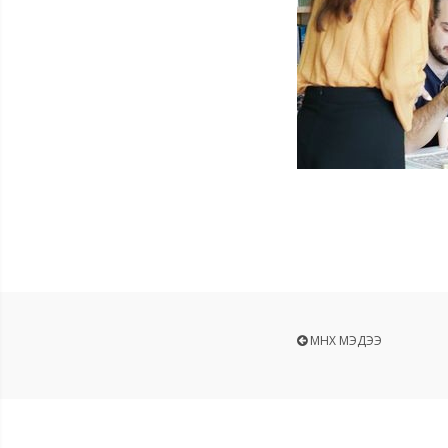
ӨМНӨХ МЭДЭЭ