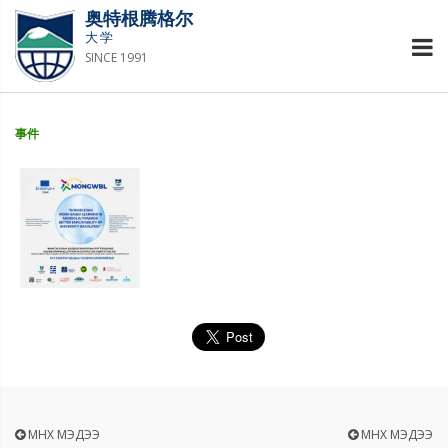
奥特根腾格尔
大学
SINCE 1991
事件
ӨМНӨХ МЭДЭЭ
ӨМНӨХ МЭДЭЭ