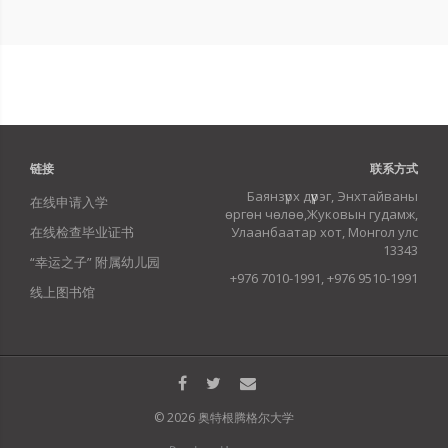
链接
联系方式
Баянзүрх дүүрэг, Энхтайваны
在线申请入学
өргөн чөлөө,Жуковын гудамж,
在线检查毕业证书
Улаанбаатар хот, Монгол улс
13343
“幸运之子” 附属幼儿园
+976 7010-1991, +976 9510-1991
线上图书馆
© 2026 奥特根腾格尔大学