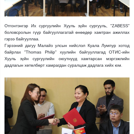
Отгонтэнгэр Их сургуулийн Хууль зүйн сургууль, "ZABESS"
боловсролын гүүр байгууллагатай өнөөдөр хамтран ажиллах
гэрээ байгууллаа.
Гэрээний дагуу Малайз улсын нийслэл Куала Лумпур хотод
байрлах "Thomas Philip" хуулийн байгууллагад ОТИС-ийн
Хууль зүйн сургуулийн оюутнууд хамтарсан мэргэжлийн
дадлагын хөтөлбөрт хамрагдан суралцаж дадлага хийх юм.