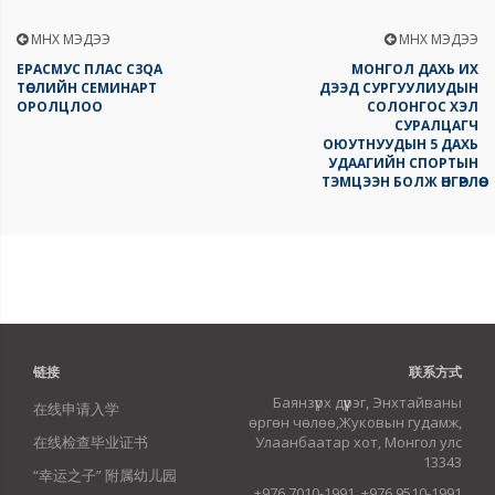
ӨМНӨХ МЭДЭЭ
ӨМНӨХ МЭДЭЭ
ЕРАСМУС ПЛАС C3QA
МОНГОЛ ДАХЬ ИХ
ТӨСЛИЙН СЕМИНАРТ
ДЭЭД СУРГУУЛИУДЫН
ОРОЛЦЛОО
СОЛОНГОС ХЭЛ
СУРАЛЦАГЧ
ОЮУТНУУДЫН 5 ДАХЬ
УДААГИЙН СПОРТЫН
ТЭМЦЭЭН БОЛЖ ӨНГӨРЛӨӨ
链接
联系方式
Баянзүрх дүүрэг, Энхтайваны
在线申请入学
өргөн чөлөө,Жуковын гудамж,
在线检查毕业证书
Улаанбаатар хот, Монгол улс
13343
“幸运之子” 附属幼儿园
+976 7010-1991, +976 9510-1991