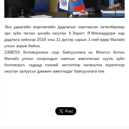
Энэ удаагийн мэргэжлийн дадлагын хамтарсан хөтөлбөрөөр
эрх зүйн төгсөх ангийн оюутан Х.Зоригт, Я.Мягмардорж нар
дадлага хийхээр 2018 оны 11 дүгээр сарын 1-ний өдөр Малайз
улсыг зорьж байна.
ZABESS боловсролын гүүр байгууллага нь Монгол болон
Малайз улсын хоорондын хамтын ажиллагааг хууль зүйн
боловсрол, гадаад хэлний чиглэлээр хөгжүүлэх зорилгоор
оюутан залуусыг дэмжин ажилладаг байгууллага юм.