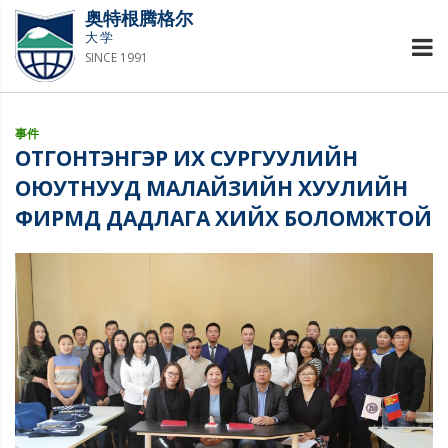
奥特根腾格尔
大学
SINCE 1991
事件
ОТГОНТЭНГЭР ИХ СУРГУУЛИЙН
ОЮУТНУУД МАЛАЙЗИЙН ХУУЛИЙН
ФИРМД ДАДЛАГА ХИЙХ БОЛОМЖТОЙ