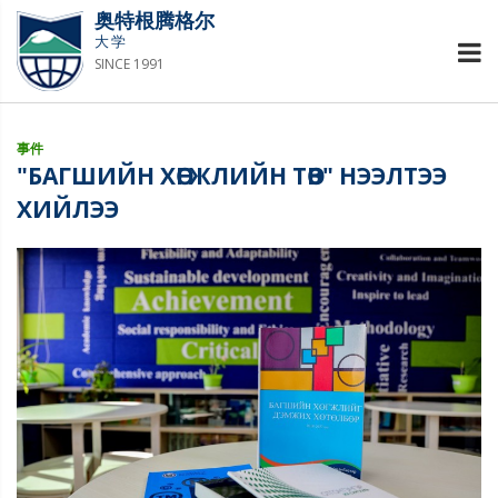
奥特根腾格尔
大学
SINCE 1991
事件
"БАГШИЙН ХӨГЖЛИЙН ТӨВ" НЭЭЛТЭЭ
ХИЙЛЭЭ