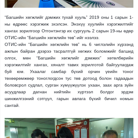
“Багшийн хөгжлийг дэмжих тухай хууль” 2019 оны 1 сарын 1-
ны өдрөөс хэрэгжиж эхэлсэн. Энэхүү хуулийн хэрэгжилтийг
хангах зорилгоор Отгонтэнгэр их сургууль 2 сарын 19-ны өдөр
ОТИС-ийн “Багшийн хөгжлийн төв”-ийг нээлээ.
ОТИС-ийн “Багшийн хөгжлийн төв” нь 6 чиглэлийн хүрээнд
ажлын байран дээрээ тасралтгүй хөгжих боломжийг багшид
олгох, мөн “Багшийн хөгжлийг дэмжих” хөтөлбөрийн
хэрэгжилтийг хангах, хяналт тавих зорилготой байгуулагдаж
буй юм. Ухаалаг самбар бүхий орчин үеий
н тоног
төхөөрөмжөөр тоноглогдсон тус төв дотоод болон гадаадын
боловсрол судлал, сурган хүмүүжүүлэх ухаан, заах арга зүйн
асуудлаар дагнан нийтийн хүртээл болдог эрдэм
шинжилгээний сэтгүүл, гарын авлага бүхий бичил номын
сантай.