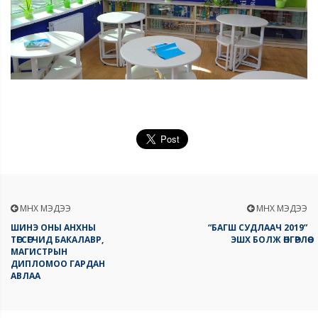
ӨМНӨХ МЭДЭЭ
ӨМНӨХ МЭДЭЭ
ШИНЭ ОНЫ АНХНЫ
“БАГШ СУДЛААЧ 2019”
ТӨГСӨГЧИД БАКАЛАВР,
ЭШХ БОЛЖ ӨНГӨРЛӨӨ
МАГИСТРЫН
ДИПЛОМОО ГАРДАН
АВЛАА