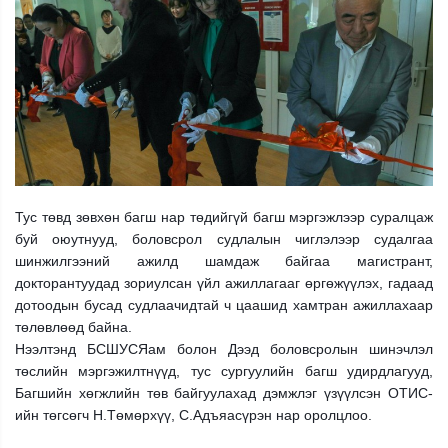
Тус төвд зөвхөн багш нар төдийгүй багш мэргэжлээр суралцаж
буй оюутнууд, боловсрол судлалын чиглэлээр судалгаа
шинжилгээний ажилд шамдаж байгаа магистрант,
докторантуудад зориулсан үйл ажиллагааг өргөжүүлэх, гадаад
дотоодын бусад судлаачидтай ч цаашид хамтран ажиллахаар
төлөвлөөд байна.
Нээлтэнд БСШУСЯам болон Дээд боловсролын шинэчлэл
төслийн мэргэжилтнүүд, тус сургуулийн багш удирдлагууд,
Багшийн хөгжлийн төв байгуулахад дэмжлэг үзүүлсэн ОТИС-
ийн төгсөгч Н.Төмөрхүү, С.Адъяасүрэн нар оролцлоо.