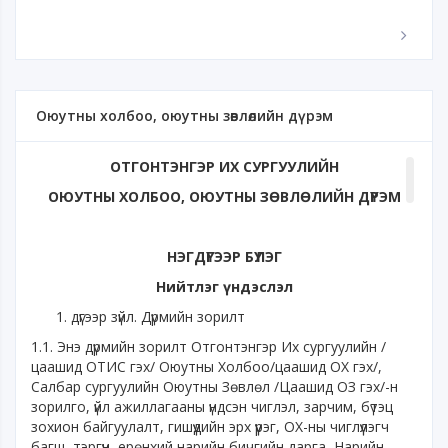
Оюутны холбоо, оюутны зөвлөлийн дүрэм
ОТГОНТЭНГЭР ИХ СУРГУУЛИЙН
ОЮУТНЫ ХОЛБОО, ОЮУТНЫ ЗӨВЛӨЛИЙН ДҮРЭМ
НЭГДҮГЭЭР БҮЛЭГ
Нийтлэг үндэслэл
дүгээр зүйл. Дүрмийн зорилт
1.1. Энэ дүрмийн зорилт Отгонтэнгэр Их сургуулийн /
цаашид ОТИС гэх/ Оюутны Холбоо/цаашид ОХ гэх/,
Салбар сургуулийн Оюутны Зөвлөл /Цаашид ОЗ гэх/-н
зорилго, үйл ажиллагааны үндсэн чиглэл, зарчим, бүтэц
зохион байгуулалт, гишүүдийн эрх үүрэг, ОХ-ны чиглүүлэгч
багш, тэргүүн, ерөнхий нарийн бичгийн дарга, Нарийн