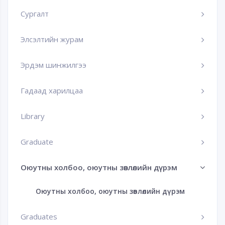
Сургалт
Элсэлтийн журам
Эрдэм шинжилгээ
Гадаад харилцаа
Library
Graduate
Оюутны холбоо, оюутны зөвлөлийн дүрэм
Оюутны холбоо, оюутны зөвлөлийн дүрэм
Graduates