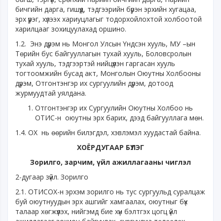
бичгийн дарга, гишүүд, тэдгээрийн бүрэн эрхийн хугацаа,
эрх үүрэг, хүлээх хариуцлагыг тодорхойлохтой холбоотой
харилцааг зохицуулахад оршино.
1.2. Энэ дүрэм нь Монгол Улсын Үндсэн хууль, МУ –ын
Төрийн бус байгууллагын тухай хууль, Боловсролын
тухай хууль, тэдгээртэй нийцүүлэн гаргасан хууль
тогтоомжийн бусад акт, Монголын Оюутны Холбооны
дүрэм, Отгонтэнгэр их сургуулийн дүрэм, дотоод
журмуудтай уялдана.
Отгонтэнгэр их Сургуулийн Оюутны Холбоо нь
ОТИС-н оюутны эрх барих, дээд байгууллага мөн.
1.4. ОХ нь өөрийн билэгдэл, хэвлэмэл хуудастай байна.
ХОЁРДУГААР БҮЛЭГ
Зорилго, зарчим, үйл ажиллагааны чиглэл
2-дугаар зүйл. Зорилго
2.1. ОТИСОХ-н эрхэм зорилго нь тус сургуульд суралцаж
буй оюутнуудын эрх ашгийг хамгаалах, оюутныг бүх
талаар хөгжүүлэх, нийгэмд бие хүн бэлтгэх цогц үйл