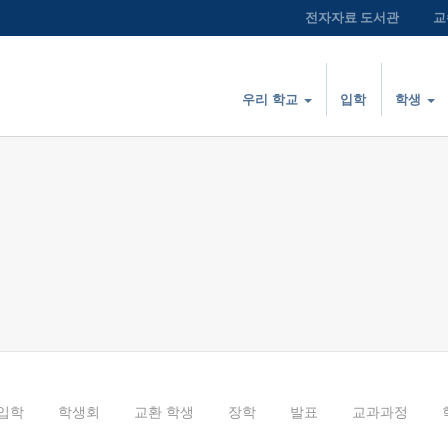
전자자료 도서관
교
우리 학교
입학
학생
입학
학생회
교환 학생
장학
발표
교과과정