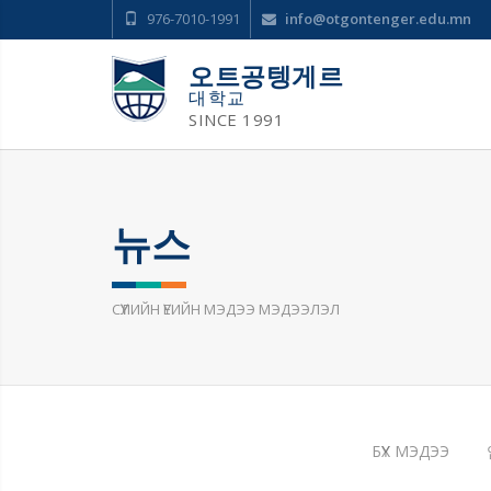
976-7010-1991
info@otgontenger.edu.mn
오트공텡게르
대학교
SINCE 1991
뉴스
СҮҮЛИЙН ҮЕИЙН МЭДЭЭ МЭДЭЭЛЭЛ
БҮХ МЭДЭЭ