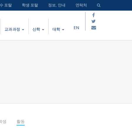
수 포탈
학생 포탈
정보, 안내
연락처
EN
교과과정
산학
대학
학생
활동