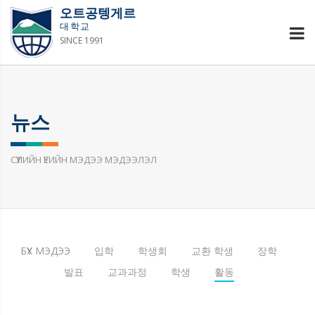
오트공텡게르
대학교
SINCE 1991
뉴스
СҮҮЛИЙН ҮЕИЙН МЭДЭЭ МЭДЭЭЛЭЛ
БҮХ МЭДЭЭ
입학
학생회
교환 학생
장학
발표
교과과정
학생
활동