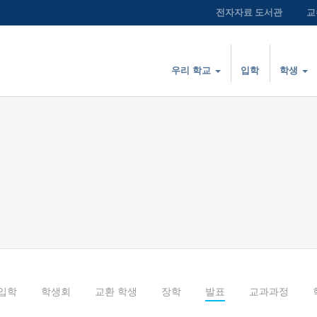
전자자료 도서관
교
우리 학교
입학
학생
입학
학생회
교환 학생
장학
발표
교과과정