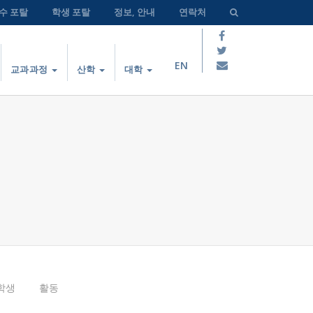
수 포탈
학생 포탈
정보, 안내
연락처
EN
교과과정
산학
대학
학생
활동