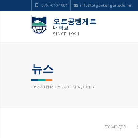
976-7010-1991
info@otgontenger.edu.mn
오트공텡게르
대학교
SINCE 1991
뉴스
СҮҮЛИЙН ҮЕИЙН МЭДЭЭ МЭДЭЭЛЭЛ
БҮХ МЭДЭЭ