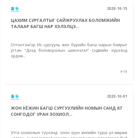
활동
2020-10-15
ЦАХИМ СУРГАЛТЫГ САЙЖРУУЛАХ БОЛОМЖИЙН
ТАЛААР БАГШ НАР ХЭЛЭЛЦЭ...
Отгонтэнгэр Их сургууль жил бүрийн багш нарын баярыг
угтан “Дээд боловсролын шинэчлэл” сэдвийн хүрээнд
эрдэм...
더
활동
2020-10-01
ЖОН КЁЖИН БАГШ СУРГУУЛИЙН НОМЫН САНД 67
СОНГОДОГ УРАН ЗОХИОЛ...
Утга зохиолын түүхэнд олон зуун жилийн турш ул мөрөө
үлдээн, өнөөг хүртэл уншигч, зохиолчдод нөлөөлсөөр буй