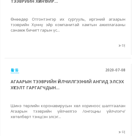
ТЭЭВРИЙН ХҮННҮ ЭЙР...
Өнөөдөр Отгонтэнгэр их сургууль, иргэний агаарын
тээврийн Хүннү эйр компанитай хамтын ажиллагааны
санамж бичигт гарын үс...
더
활동
2020-07-08
АГААРЫН ТЭЭВРИЙН ҮЙЛЧИЛГЭЭНИЙ АНГИД ЭЛСЭХ
ХҮСЭЛТ ГАРГАГЧДЫН...
Шинэ төрлийн коронавирусын хөл хориноос шалтгаалан
Агаарын тээврийн үйлчилгээ /онгоцны үйлчлэгч/
хөтөлбөрт тэнцсэн элсэг...
더