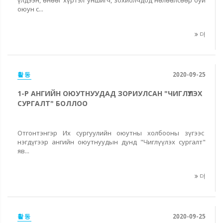
оюун с...
더
활동
2020-09-25
1-Р АНГИЙН ОЮУТНУУДАД ЗОРИУЛСАН "ЧИГЛҮҮЛЭХ
СУРГАЛТ" БОЛЛОО
Отгонтэнгэр Их сургуулийн оюутны холбооны зүгээс
нэгдүгээр ангийн оюутнуудын дунд "Чиглүүлэх сургалт"
яв...
더
활동
2020-09-25