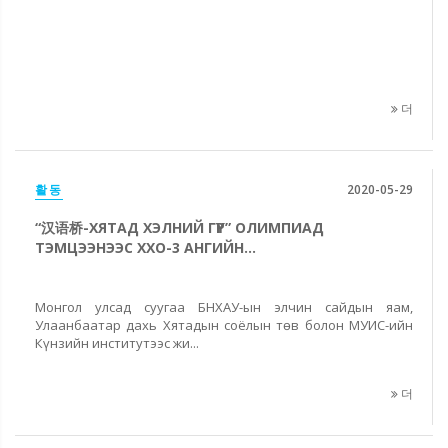
더
활동
2020-05-29
“汉语桥-ХЯТАД ХЭЛНИЙ ГҮҮР” ОЛИМПИАД
ТЭМЦЭЭНЭЭС ХХО-3 АНГИЙН...
Монгол улсад суугаа БНХАУ-ын элчин сайдын яам,
Улаанбаатар дахь Хятадын соёлын төв болон МУИС-ийн
Күнзийн институтээс жи...
더