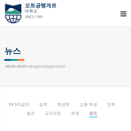
오트공텡게르
대학교
SINCE 1991
뉴스
СҮҮЛИЙН ҮЕИЙН МЭДЭЭ МЭДЭЭЛЭЛ
БҮХ МЭДЭЭ
입학
학생회
교환 학생
장학
발표
교과과정
학생
활동