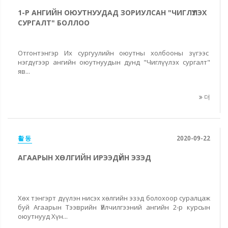
1-Р АНГИЙН ОЮУТНУУДАД ЗОРИУЛСАН "ЧИГЛҮҮЛЭХ
СУРГАЛТ" БОЛЛОО
Отгонтэнгэр Их сургуулийн оюутны холбооны зүгээс
нэгдүгээр ангийн оюутнуудын дунд "Чиглүүлэх сургалт"
яв...
더
활동
2020-09-22
АГААРЫН ХӨЛГИЙН ИРЭЭДҮЙН ЭЗЭД
Хөх тэнгэрт дүүлэн нисэх хөлгийн эзэд болохоор суралцаж
буй Агаарын Тээврийн Үйлчилгээний ангийн 2-р курсын
оюутнууд Хүн...