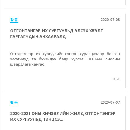
활동
2020-07-08
ОТГОНТЭНГЭР ИХ СУРГУУЛЬД ЭЛСЭХ ХҮСЭЛТ
ГАРГАГЧДЫН АНХААРАЛД
Отгонтэнгэр их сургуулийг сонгон суралцахаар болсон
элсэгчдэд та бүхэндээ баяр хүргэе. ЭЕШ-ын онооны
шаардлага хангас...
더
활동
2020-07-07
2020-2021 ОНЫ ХИЧЭЭЛИЙН ЖИЛД ОТГОНТЭНГЭР
ИХ СУРГУУЛЬД ТЭНЦСЭ...