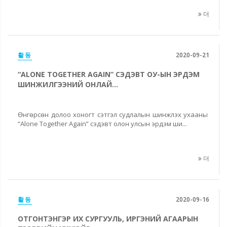
더
활동
2020-09-21
“ALONE TOGETHER AGAIN” СЭДЭВТ ОУ-ЫН ЭРДЭМ
ШИНЖИЛГЭЭНИЙ ОНЛАЙ...
Өнгөрсөн долоо хоногт сэтгэл судлалын шинжлэх ухааны
“Alone Together Again” сэдэвт олон улсын эрдэм ши...
더
활동
2020-09-16
ОТГОНТЭНГЭР ИХ СУРГУУЛЬ, ИРГЭНИЙ АГААРЫН