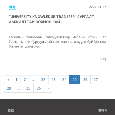
활동
2020-05-27
“UNIVERSITY KNOWLEDGE TRANSFER” СУРГАЛТ
АМЖИЛТТАЙ ЗОХИОН БАЙ...
Европын холбооны санхүүжилтээр Испани Улсын Лас
Палмасын Их Сургуультай хамтран хэрэгжүүлж буй Монгол
Улсын их, дээд сур...
더
«
1
2
...
22
23
24
25
26
27
28
...
35
36
»
연결
연락처