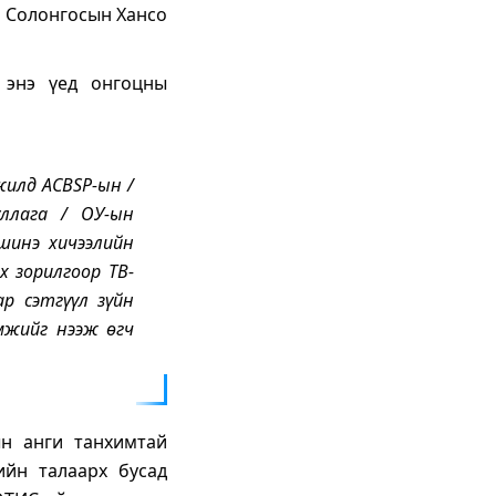
а Солонгосын Хансо
 энэ үед онгоцны
жилд АCBSP-ын /
уллага / ОУ-ын
шинэ хичээлийн
 зорилгоор ТВ-
р сэтгүүл зүйн
мжийг нээж өгч
ын анги танхимтай
ийн талаарх бусад