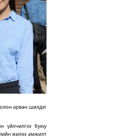
 олон арван шилдэг
йн үйлчилгээ буюу
элийн жилээ амжилт