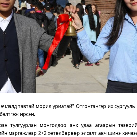
члэлд тавтай морил уриатай" Отгонтэнгэр их сургууль
бэлтгэж ирсэн.
рээ тулгуурлан монголдоо анх удаа агаарын тээври
йн мэргэжлээр 2+2 хөтөлбөрөөр элсэлт авч шинэ хичэ