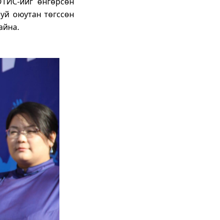
ОТИС-ийг өнгөрсөн
руй оюутан төгссөн
айна.