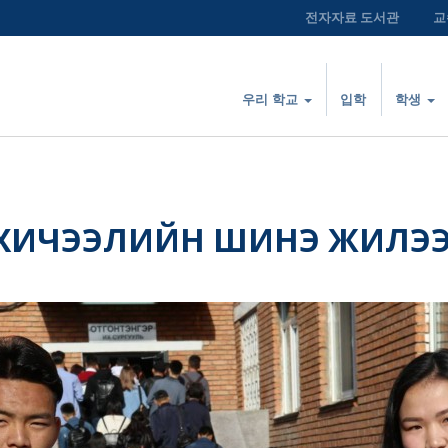
전자자료 도서관
교
우리 학교
입학
학생
 ХИЧЭЭЛИЙН ШИНЭ ЖИЛЭЭ