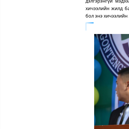
дэлгэрэнгүй мэдэ
хичээлийн жилд ба
бол энэ хичээлийн