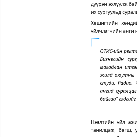
дүүрэн эхлүүлж ба
их сургуульд сура
Хөшигтийн хөнди
үйлчлэгчийн анги 
ОТИС-ийн ректо
Бизнесийн сур
магадлан итгэ
жилд оюутны ч
студи, Радио,
ангид суралца
байгаа” гэдгийг
Нээлтийн үйл ажи
танилцаж, багш, 