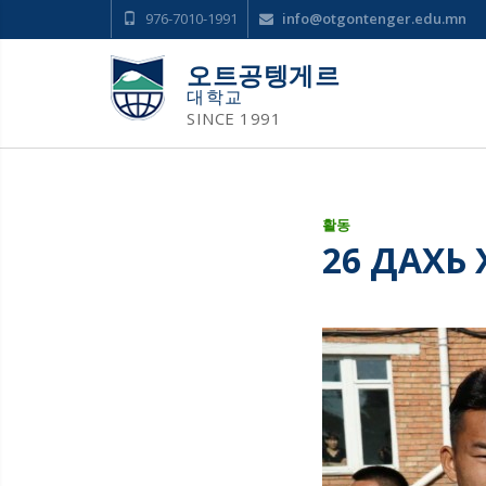
976-7010-1991
info@otgontenger.edu.mn
오트공텡게르
대학교
SINCE 1991
활동
26 ДАХЬ