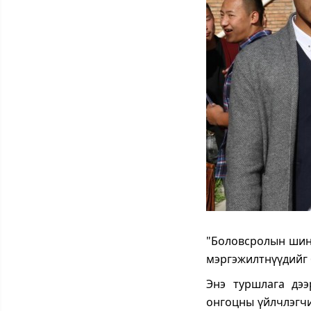
"Боловсролын шинэ
мэргэжилтнүүдийг 
Энэ туршлага дээ
онгоцны үйлчлэгчи