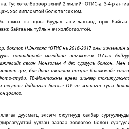
йна. Тус хөтөлбөрөөр эхний 2 жилийг ОТИС-д, 3-4-р анги
лцаж, хос дипломтой болж төгсөх юм.
йн шинэ онгоцны буудал ашиглалтанд орж байгаа
нээж байгаа нь туйлын ач холбогдолтой.
р, доктор Н.Энхзаяа “ОТИС нь 2016-2017 оны хичээлийн 
гууль хөтөлбөрийг магадлан итгэмжлэх ОУ-ын байгу
мжлэлийг авсан Монголын 4 дэх сургууль болсон. Мөн 
өлөөт цаг, бие даан ажиллах нөхцөл боломжийг хангах
 Фото-студи, ТВ-Монтажны өрөөг шинээр тохижуулснаа
гч оюутны дадлагын баазыг ОУ-ын жишигт хүрэх боло
 онцоллоо.
ллагаа дуусмагц элсэгч оюутнууд салбар сургуулиуд
удирлагуудтай уулзан заавар зөвлөгөө болон сургуул