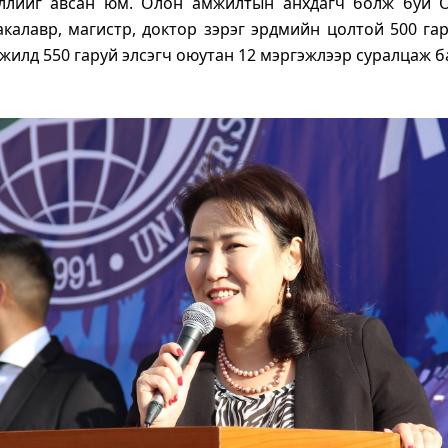
эллийг авсан юм. Олон амжилтын анхдагч болж буй 
калавр, магистр, доктор зэрэг эрдмийн цолтой 500 га
 жилд 550 гаруй элсэгч оюутан 12 мэргэжлээр суралцаж б