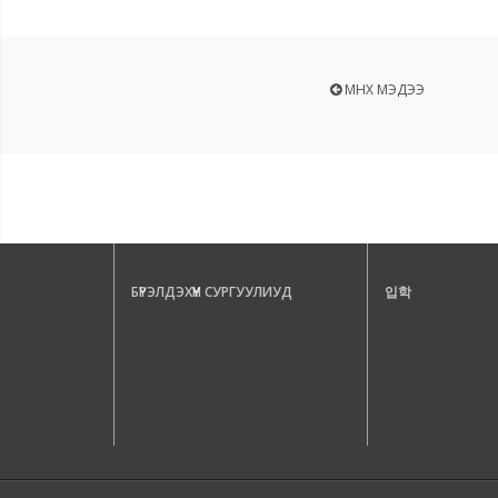
ӨМНӨХ МЭДЭЭ
БҮРЭЛДЭХҮҮН СУРГУУЛИУД
입학