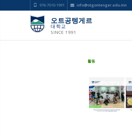
976-7010-1991
info@otgontenger.edu.mn
오트공텡게르
대학교
SINCE 1991
활동