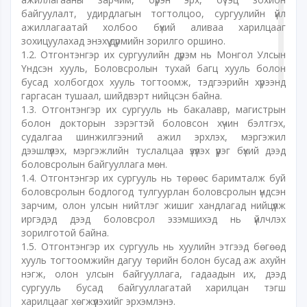
байгуулалт, удирдлагын тогтолцоо, сургуулийн үйл
ажиллагаатай холбоо бүхий аливаа харилцааг
зохицуулахад энэхүү дүрмийн зорилго оршино.
1.2. Отгонтэнгэр их сургуулийн дүрэм нь Монгол Улсын
Үндсэн хууль, Боловсролын тухай багц хууль болон
бусад холбогдох хууль тогтоомж, тэдгээрийн хүрээнд
гаргасан тушаал, шийдвэрт нийцсэн байна.
1.3. Отгонтэнгэр их сургууль нь бакалавр, магистрын
болон докторын зэрэгтэй боловсон хүчин бэлтгэх,
судалгаа шинжилгээний ажил эрхлэх, мэргэжил
дээшлүүлэх, мэргэжлийн туслалцаа үзүүлэх үүрэг бүхий дээд
боловсролын байгууллага мөн.
1.4. Отгонтэнгэр их сургууль нь төрөөс баримталж буй
боловсролын бодлогод тулгуурлан боловсролын үндсэн
зарчим, олон улсын нийтлэг жишиг хандлагад нийцүүлж
иргэдэд дээд боловсрол эзэмшихэд нь үйлчлэх
зорилготой байна.
1.5. Отгонтэнгэр их сургууль нь хуулийн этгээд бөгөөд
хууль тогтоомжийн дагуу төрийн болон бусад аж ахуйн
нэгж, олон улсын байгууллага, гадаадын их, дээд
сургууль бусад байгууллагатай харилцан тэгш
харилцааг хөгжүүлэхийг эрхэмлэнэ.