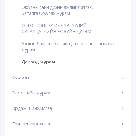
Оюутны сайн дурын ажлыг бүртгэх,
баталгаажуулах журам
ОТГОНТЭНГЭР ИХ СУРГУУЛИЙН
СУРАЛЦАГЧИЙН ЁС ЗҮЙН ДҮРЭМ
Ажлын байрны бэлгийн дарамтаас сэргийлэх
журам
Дотоод журам
Сургалт
Элсэлтийн журам
Эрдэм шинжилгээ
Гадаад харилцаа