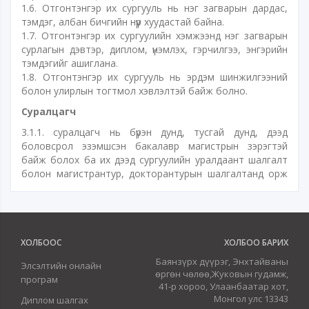
1.6. Отгонтэнгэр их сургууль нь нэг загварын дардас,
тэмдэг, албан бичгийн нүүр хуудастай байна.
1.7. Отгонтэнгэр их сургуулийн хэмжээнд нэг загварын
сурлагын дэвтэр, диплом, үнэмлэх, гэрчилгээ, энгэрийн
тэмдэгийг ашиглана.
1.8. Отгонтэнгэр их сургууль нь эрдэм шинжилгээний
болон улирлын тогтмол хэвлэлтэй байж болно.
Суралцагч
3.1.1. суралцагч нь бүрэн дунд, тусгай дунд, дээд
боловсрол эзэмшсэн бакалавр магистрын зэрэгтэй
байж болох ба их дээд сургуулийн уралдаант шалгалт
болон магистрантур, докторантурын шалгалтанд орж
тэнцсэн, суралцах мэргэжлийнхээ зохих түвшний
сургалтын төлөвлөгөө, хичээлийн агуулгыг бүрэн дүүрэн
эзэмших чадвартай бөгөөд сонирхолтой, сурах арга
барил эзэмшсэн, тухайн мэргэжлээр суралцахад
харшлах ёс суртахууны болон бие бялдар, эрүүл мэндийн
ХОЛБООС
ХОЛБОО БАРИХ
доголдолгүй байна.
Баянзүрх дүүрэг, Энхтайваны
Элсэлтийн онлайн
3.1.2. суралцагч элсүүлэх, төгсгөх, сахилгын арга хэмжээ
өргөн чөлөө,Жуковын гудамж,
програм
авах, сургуулиас хөөх, чөлөө олгох, хасах, сургалтын
41-р хороо, Улаанбаатар хот,
төлбөр хөнгөлөх, чөлөөлөх, сургууль шилжүүлэх, анги
Монгол улс 13343
Диплом шалгах