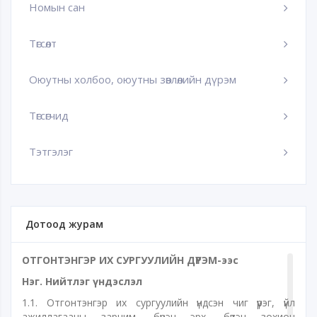
Номын сан
Төгсөлт
Оюутны холбоо, оюутны зөвлөлийн дүрэм
Төгсөгчид
Тэтгэлэг
Дотоод журам
ОТГОНТЭНГЭР ИХ СУРГУУЛИЙН ДҮРЭМ-ээс
Нэг. Нийтлэг үндэслэл
1.1. Отгонтэнгэр их сургуулийн үндсэн чиг үүрэг, үйл
ажиллагааны зарчим, бүрэн эрх, бүтэц зохион