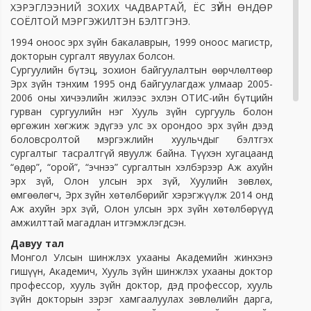
ХЭРЭГЛЭЭНИЙ ЗОХИХ ЧАДВАРТАЙ, ЁС ЗҮЙН ӨНДӨР
СОЁЛТОЙ МЭРГЭЖИЛТЭН БЭЛТГЭНЭ.
1994 оноос эрх зүйн бакалаврын, 1999 оноос магистр,
докторын сургалт явуулах болсон.
Сургуулийн бүтэц, зохион байгуулалтын өөрчлөлтөөр
Эрх зүйн тэнхим 1995 онд байгуулагдаж улмаар 2005-
2006 оны хичээлийн жилээс эхлэн ОТИС-ийн бүтцийн
гурван сургуулийн нэг Хууль зүйн сургууль болон
өргөжин хөгжиж эдүгээ улс эх орондоо эрх зүйн дээд
боловсролтой мэргэжлийн хуульчдыг бэлтгэх
сургалтыг тасралтгүй явуулж байна. Түүхэн хугацаанд
“өдөр”, “орой”, “эчнээ” сургалтын хэлбэрээр Аж ахуйн
эрх зүй, Олон улсын эрх зүй, Хуулийн зөвлөх,
өмгөөлөгч, Эрх зүйн хөтөлбөрийг хэрэгжүүлж 2014 онд
Аж ахуйн эрх зүй, Олон улсын эрх зүйн хөтөлбөрүүд
амжилттай магадлан итгэмжлэгдсэн.
Давуу тал
Монгол Улсын шинжлэх ухааны Академийн жинхэнэ
гишүүн, Академич, Хууль зүйн шинжлэх ухааны доктор
профессор, хууль зүйн доктор, дэд профессор, хууль
зүйн докторын зэрэг хамгаалуулах зөвлөлийн дарга,