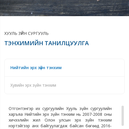
ХУУЛЬ ЗҮЙН СУРГУУЛЬ
ТЭНХИМИЙН ТАНИЛЦУУЛГА
Нийтийн эрх зүйн тэнхим
Хувийн эрх зүйн тэнхим
Отгонтэнгэр их сургуулийн Хууль зүйн сургуулийн
харъяа Нийтийн эрх зүйн тэнхим нь 2007-2008 оны
хичээлийн жил Олон улсын эрх зүйн тэнхим
нэртэйгээр анх байгуулагдаж байсан бөгөөд 2016-