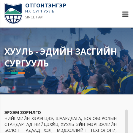
ОТГОНТЭНГЭР
ИХ СУРГУУЛЬ
SINCE 1991
ХУУЛЬ - ЭДИЙН ЗАСГИЙН
СУРГУУЛЬ
ЭРХЭМ ЗОРИЛГО
НИЙГМИЙН ХЭРЭГЦЭЭ, ШААРДЛАГА, БОЛОВСРОЛЫН
СТАНДАРТАД НИЙЦЭХҮЙЦ ХУУЛЬ ЗҮЙН МЭРГЭЖЛИЙН
БОЛОН ГАДААД ХЭЛ, МЭДЭЭЛЛИЙН ТЕХНОЛОГИ,