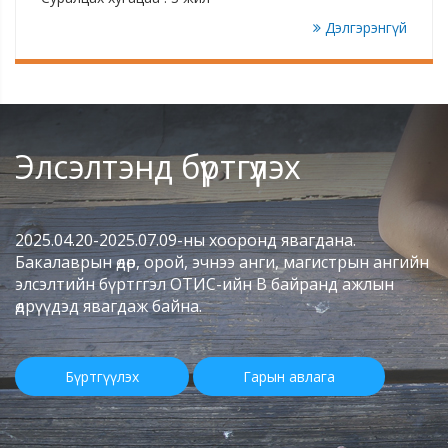
Дэлгэрэнгүй
Элсэлтэнд бүртгүүлэх
2025.04.20-2025.07.09-ны хооронд явагдана.
Бакалаврын өдөр, орой, эчнээ анги, магистрын ангийн
элсэлтийн бүртггэл ОТИС-ийн В байранд ажлын
өдрүүдэд явагдаж байна.
Бүртгүүлэх
Гарын авлага