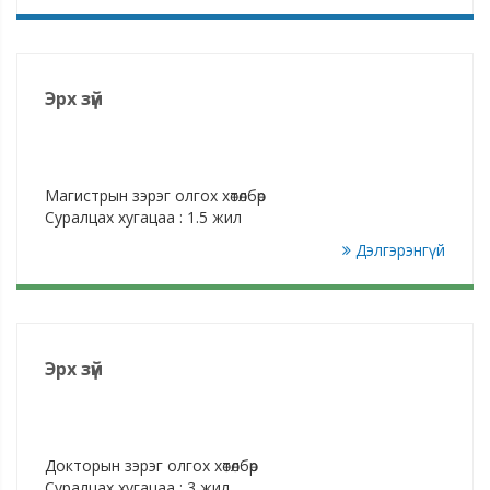
Эрх зүй
Магистрын зэрэг олгох хөтөлбөр
Суралцах хугацаа : 1.5 жил
Дэлгэрэнгүй
Эрх зүй
Докторын зэрэг олгох хөтөлбөр
Суралцах хугацаа : 3 жил