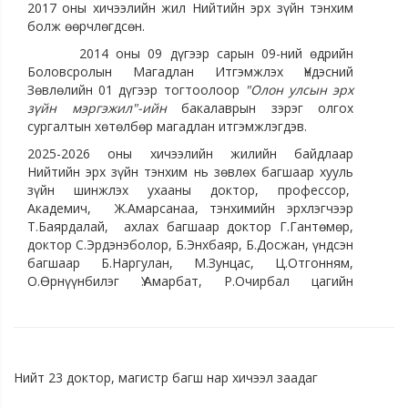
2017 оны хичээлийн жил Нийтийн эрх зүйн тэнхим
болж өөрчлөгдсөн.
2014 оны 09 дүгээр сарын 09-ний өдрийн
Боловсролын Магадлан Итгэмжлэх Үндэсний
Зөвлөлийн 01 дүгээр тогтоолоор
"Олон улсын эрх
зүйн мэргэжил"-ийн
бакалаврын зэрэг олгох
сургалтын хөтөлбөр магадлан итгэмжлэгдэв.
2025-2026 оны хичээлийн жилийн байдлаар
Нийтийн эрх зүйн тэнхим нь зөвлөх багшаар хууль
зүйн шинжлэх ухааны доктор, профессор,
Академич, Ж.Амарсанаа, тэнхимийн эрхлэгчээр
Т.Баярдалай, ахлах багшаар доктор Г.Гантөмөр,
доктор С.Эрдэнэболор, Б.Энхбаяр, Б.Досжан, үндсэн
багшаар Б.Наргулан, М.Зунцас, Ц.Отгонням,
О.Өрнүүнбилэг Ү.Амарбат, Р.Очирбал цагийн
багшаар Б.Сугар нарын 11 багшийн бүрэлдэхүүнтэй
сургалтын үйл ажиллагааг явуулж байна.
Тэнхимийн багшлах бүрэлдэхүүний хувьд:
Академич-1
Нийт 23 доктор, магистр багш нар хичээл заадаг
Хууль зүйн доктор -4