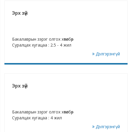
ерөнхий онол, арга зүй, бодлогын болон шүүхийн
мэтгэлцээний ур чадварт суралцаж өөрийгөө хөгжүүлэх
Эрх зүй
бүрэн боломжтой.
Үндэсний мэтгэлцээний 2016, 2017, 2018 хөтөлбөрийг
Боловсрол Соёл Шинжлэх Ухааны Яам, Мэтгэлцээний
нэгдсэн танхимтай хамтран хэрэгжүүлж, мэтгэлцээний
Бакалаврын зэрэг олгох хөтөлбөр
багш, сургагч багш, оюутан, мэтгэлцээний шүүгчийн
Суралцах хугацаа : 2.5 - 4 жил
баг бэлтгэгдэж туршлага хуримтлуулсан.
Дэлгэрэнгүй
Эрх зүй
Бакалаврын зэрэг олгох хөтөлбөр
Суралцах хугацаа : 4 жил
Дэлгэрэнгүй