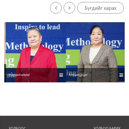
Монголын Хуульчдын холбооны гишүүн,
Хуульч профессор - 7
Бүгдийг харах
Хуульчдын холбооны захиргааны эрх зүйн дэд
хорооны гишүүн - 1
Мэтгэлцээний үндэсний шүүгч - 1
Монголын өмгөөлөгчдийн холбооны гишүүн –
6 байна
Тэнхимийн эрхэм зорилго:
Оюутныг
чадваржуулъя, нийгэмшүүлье, багшийг хөгжүүлье
Тэнхимийн зорилт
Оюутныг бүх талаар чадваржуулах, тэдний
нийгмийн идэвхи оролцоог нэмэгдүүлэх
Наранчимэг
Алтанцэцэг
Зөв мэдлэг, хандлага, чадвар бүхий эрх зүйч
мэргэжилтэн бэлтгэх
Багшлах боловсон хүчнийг эрдэмжүүлж,
мэргэшүүлэх
Суралт-судалгааны тэнхимийг бий болгох
Салбарын онцлог, давуу тал
20 жилийн сургалтын үйл ажиллагааны
туршлага
ХОЛБООС
ХОЛБОО БАРИХ