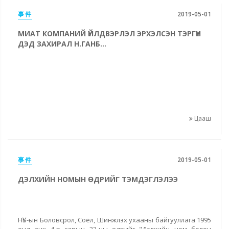
事件
2019-05-01
МИАТ КОМПАНИЙ ҮЙЛДВЭРЛЭЛ ЭРХЭЛСЭН ТЭРГҮҮН
ДЭД ЗАХИРАЛ Н.ГАНБ...
Цааш
事件
2019-05-01
ДЭЛХИЙН НОМЫН ӨДРИЙГ ТЭМДЭГЛЭЛЭЭ
НҮБ-ын Боловсрол, Соёл, Шинжлэх ухааны байгууллага 1995
онд анх 4-р сарын 23-ны өдрийг "Дэлхийн ном болон