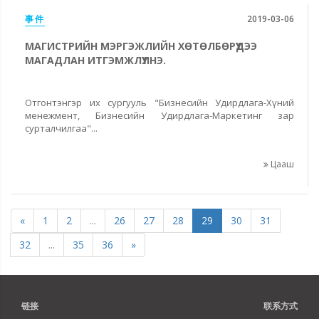
事件
2019-03-06
МАГИСТРИЙН МЭРГЭЖЛИЙН ХӨТӨЛБӨРҮҮДЭЭ
МАГАДЛАН ИТГЭМЖЛҮҮЛНЭ.
Отгонтэнгэр их сургууль "Бизнесийн Удирдлага-Хүний
менежмент, Бизнесийн Удирдлага-Маркетинг зар
сурталчилгаа"...
Цааш
«
1
2
...
26
27
28
29
30
31
32
...
35
36
»
链接
联系方式