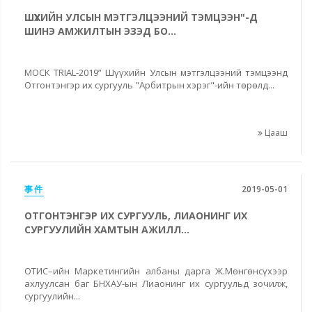
ШҮҮХИЙН УЛСЫН МЭТГЭЛЦЭЭНИЙ ТЭМЦЭЭН"-Д
ШИНЭ АМЖИЛТЫН ЭЗЭД БО...
MOCK TRIAL-2019” Шүүхийн Улсын мэтгэлцээний тэмцээнд
Отгонтэнгэр их сургууль "Арбитрын хэрэг"-ийн төрөлд...
Цааш
事件
2019-05-01
ОТГОНТЭНГЭР ИХ СУРГУУЛЬ, ЛИАОНИНГ ИХ
СУРГУУЛИЙН ХАМТЫН АЖИЛЛ...
ОТИС–ийн Маркетингийн албаны дарга Ж.Мөнгөнсүхээр
ахлуулсан баг БНХАУ-ын Лиаонинг их сургуульд зочилж,
сургуулийн...