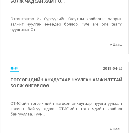
БОЛЖ ЧАДСАН ХАМТ О...
Отгонтэнгэр Их Сургуулийн Оюутны холбооны хаврын
ээлжит чуулган өнөөдөр боллоо. "We are one team"
чуулганыг От...
Цааш
事件
2019-04-26
ТӨГСӨГЧДИЙН АНХДУГААР ЧУУЛГАН АМЖИЛТТАЙ
БОЛЖ ӨНГӨРЛӨӨ
ОТИС-ийн төгсөгчдийн нэгдсэн анхдугаар чуулга уулзалт
зохион байгуулагдаж, ОТИС-ийн төгсөгчдийн холбоог
байгууллаа. Түүн...
Цааш