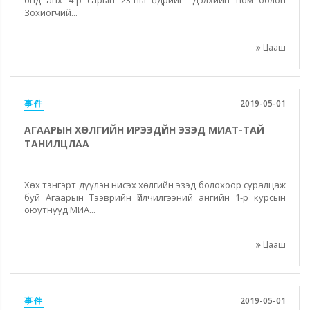
Зохиогчий...
Цааш
事件
2019-05-01
АГААРЫН ХӨЛГИЙН ИРЭЭДҮЙН ЭЗЭД МИАТ-ТАЙ
ТАНИЛЦЛАА
Хөх тэнгэрт дүүлэн нисэх хөлгийн эзэд болохоор суралцаж
буй Агаарын Тээврийн Үйлчилгээний ангийн 1-р курсын
оюутнууд МИА...
Цааш
事件
2019-05-01