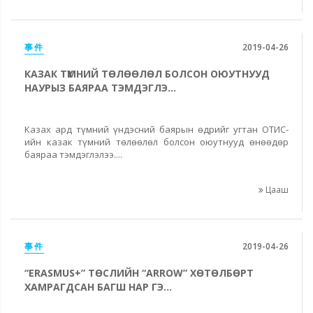
事件
2019-04-26
КАЗАК ТҮМНИЙ ТӨЛӨӨЛӨЛ БОЛСОН ОЮУТНУУД
НАУРЫЗ БАЯРАА ТЭМДЭГЛЭ...
Казах ард түмний үндэсний баярын өдрийг угтан ОТИС-
ийн казак түмний төлөөлөл болсон оюутнууд өнөөдөр
баяраа тэмдэглэлээ....
Цааш
事件
2019-04-26
“ERASMUS+” ТӨСЛИЙН “ARROW” ХӨТӨЛБӨРТ
ХАМРАГДСАН БАГШ НАР ГЭ...