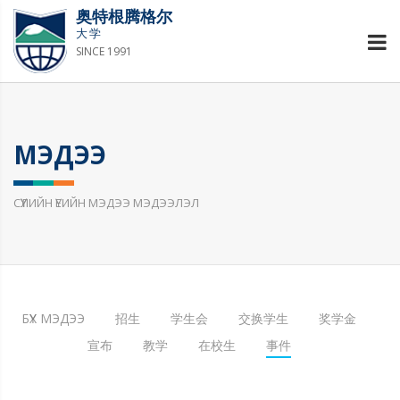
奥特根腾格尔
大学
SINCE 1991
МЭДЭЭ
СҮҮЛИЙН ҮЕИЙН МЭДЭЭ МЭДЭЭЛЭЛ
БҮХ МЭДЭЭ
招生
学生会
交换学生
奖学金
宣布
教学
在校生
事件