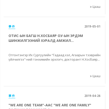
Цааш
事件
2019-05-01
ОТИС-ЫН БАГШ Н.ХОСБАЯР ОУ-ЫН ЭРДЭМ
ШИНЖИЛГЭЭНИЙ ХУРАЛД АМЖИЛ...
Отгонтэнгэр Их Сургуулийн “Гадаад хэл, Агаарын тээврийн
үйлчилгээ"-ний тэнхимийн эрхлэгч, докторант Н.Хосбаяр...
Цааш
事件
2019-04-26
"WE ARE ONE TEAM"-ААС "WE ARE ONE FAMILY"