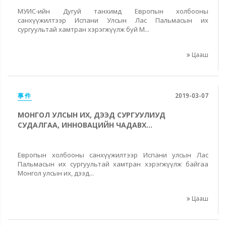
MУИС-ийн Дугуй танхимд Европын холбооны
санхүүжилтээр Испани Улсын Лас Пальмасын их
сургуультай хамтран хэрэгжүүлж буй М...
Цааш
事件
2019-03-07
МОНГОЛ УЛСЫН ИХ, ДЭЭД СУРГУУЛИУД
СУДАЛГАА, ИННОВАЦИЙН ЧАДАВХ...
Европын холбооны санхүүжилтээр Испани улсын Лас
Пальмасын их сургуультай хамтран хэрэгжүүлж байгаа
Монгол улсын их, дээд...
Цааш