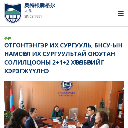
奥特根腾格尔
大学
SINCE 1991
事件
ОТГОНТЭНГЭР ИХ СУРГУУЛЬ, БНСУ-ЫН
НАМСӨҮЛ ИХ СУРГУУЛЬТАЙ ОЮУТАН
СОЛИЛЦООНЫ 2+1+2 ХӨТӨЛБӨРИЙГ
ХЭРЭГЖҮҮЛНЭ