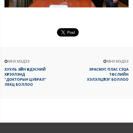
ӨМНӨХ МЭДЭЭ
ӨМНӨХ МЭДЭЭ
ХУУЛЬ ЗҮЙН ҮНДЭСНИЙ
ЭРАСМУС ПЛАС C3QA
ХҮРЭЭЛЭНД
ТӨСЛИЙН
"ДОКТОРЫН ЦУВРАЛ"
ХЭЛЭЛЦҮҮЛЭГ БОЛЛОО
ЛЕКЦ БОЛЛОО