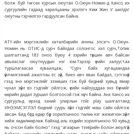
болж буй төгсөх курсын оюутан О.Оюун-Номин-д Хансо их 
сургуулийн гадаад харилцааны эрхлэгч Ким Жин У шилдэг 
оюутны гэрчилгээ гардуулсан байна.
АТҮ-ийн мэргэжлийн хөтөлбөрийн анхны элсэгч О.Оюун-
Номин нь ОТИС-д сурч байхдаа солонгос хэл сурч,Топик 
шалгалтанд 183 оноо буюу 4 зэрийн түвшин авч байсан 
авьяаслаг оюутнуудын нэг юм.
Тэрээр үеийн залуустаа 
туршлагаасаа хуваалцаж, “Сурч байх хугацаандаа 
үйлчилгээний ажилтны ёс зүй, биеэ авч явах байдал, сэтгэхүй 
гээд энэ мэргэжлийг эзэмших гэж буй бидний хувьд ямар 
чухал зүйл вэ гэдгийг ойлгож, үеийн найзууддаа энэ бүхнийг 
өөрийн дадал зуршил болгоосой гэж хүсч байна. 
Анх Хансо их 
сургуульд ирээд эхний улирлын role play шалгалтанд 
ИНЭЭМСЭГЛЭЛ бидний суурь зүйл гэдгийг маш сайн ойлгож 
авсан. Бид бүгд өдөр бүр зорилгынхоо төлөө нэг жижигхэн зүйл 
хийж хөдөлмөрлөж байхад аль хэдийн зорилгынхоо 90 хувьд 
нь очсон байх болно" гээд "агаарын тээврийн болон аюулгүй 
байдал, нисэхийн чиглэлийн суурь онолыг сайн ойлгуулж 