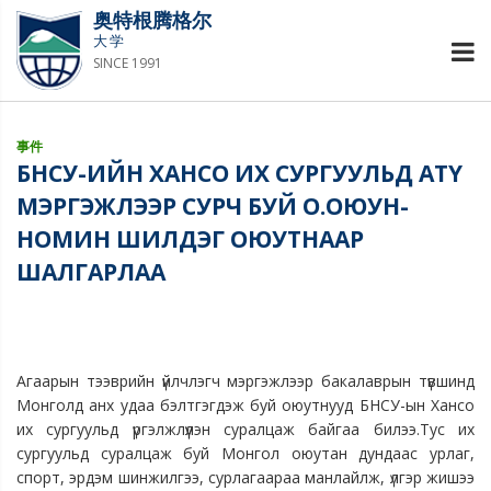
奥特根腾格尔
大学
SINCE 1991
事件
БНСУ-ИЙН ХАНСО ИХ СУРГУУЛЬД АТҮ
МЭРГЭЖЛЭЭР СУРЧ БУЙ О.ОЮУН-
НОМИН ШИЛДЭГ ОЮУТНААР
ШАЛГАРЛАА
Агаарын тээврийн үйлчлэгч мэргэжлээр бакалаврын түвшинд 
Монголд анх удаа бэлтгэгдэж буй оюутнууд БНСУ-ын Хансо 
их сургуульд үргэлжлүүлэн суралцаж байгаа билээ.
Тус их 
сургуульд суралцаж буй Монгол оюутан дундаас урлаг, 
спорт, эрдэм шинжилгээ, сурлагаараа манлайлж, үлгэр жишээ 