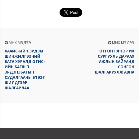
ӨМНӨХ МЭДЭЭ
ӨМНӨХ МЭДЭЭ
ХААИС-ИЙН ЭРДЭМ
ОТГОНТЭНГЭР ИХ
ШИНЖИЛГЭЭНИЙ
СУРГУУЛЬ ДАРААХ
БАГА ХУРАЛД ОТИС-
АЖЛЫН БАЙРАНД
ИЙН БАГШ П.
СОНГОН
ЭРДЭНЭБАТЫН
ШАЛГАРУУЛЖ АВНА
СУДАЛГААНЫ БҮТЭЭЛ
ШИЛДГЭЭР
ШАЛГАРЛАА