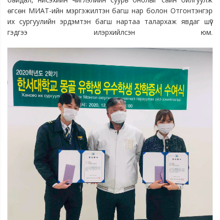
өгсөн МИАТ-ийн мэргэжилтэн багш нар болон Отгонтэнгэр 
их сургуулийн эрдэмтэн багш нартаа талархаж явдаг шүү" 
гэдгээ илэрхийлсэн юм.