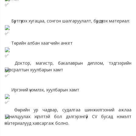
 Бүртгүүлэх хугацаа, сонгон шалгаруулалт, бүрдүүлэх материал:
 Төрийн албан хаагчийн анкет
 Доктор, магистр, бакалаврын диплом, тэдгээрийн 
хавсралтын хуулбарын хамт
 Иргэний үнэмлэх, хуулбарын хамт
 Өөрийн ур чадвар, судалгаа шинжилгээний ажлаа 
танилцуулах хүсэлтэй бол дэлгэрэнгүй CV бусад нэмэлт 
материалууд хавсаргаж болно.