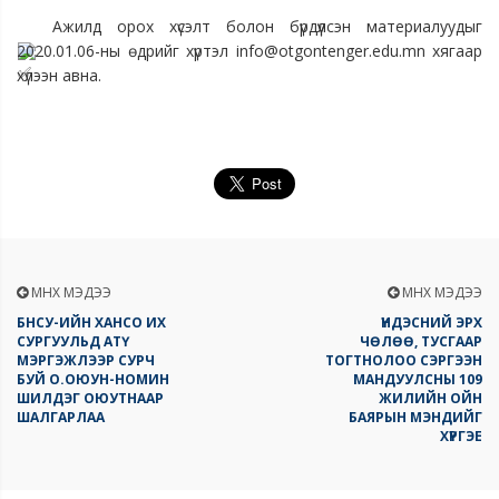
 Ажилд орох хүсэлт болон бүрдүүлсэн материалуудыг 
2020.01.06-ны өдрийг хүртэл info@otgontenger.edu.mn хягаар 
хүлээн авна.
ӨМНӨХ МЭДЭЭ
ӨМНӨХ МЭДЭЭ
БНСУ-ИЙН ХАНСО ИХ
ҮНДЭСНИЙ ЭРХ
СУРГУУЛЬД АТҮ
ЧӨЛӨӨ, ТУСГААР
МЭРГЭЖЛЭЭР СУРЧ
ТОГТНОЛОО СЭРГЭЭН
БУЙ О.ОЮУН-НОМИН
МАНДУУЛСНЫ 109
ШИЛДЭГ ОЮУТНААР
ЖИЛИЙН ОЙН
ШАЛГАРЛАА
БАЯРЫН МЭНДИЙГ
ХҮРГЭЕ