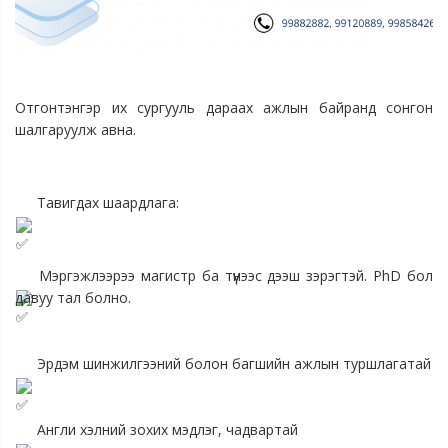
Отгонтэнгэр их сургууль дараах ажлын байранд сонгон 
шалгаруулж авна.
 Тавигдах шаардлага:
 Мэргэжлээрээ магистр ба түүнээс дээш зэрэгтэй. PhD бол 
давуу тал болно.
 Эрдэм шинжилгээний болон багшийн ажлын туршлагатай
 Англи хэлний зохих мэдлэг, чадвартай