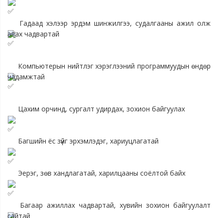
 Гадаад хэлээр эрдэм шинжилгээ, судалгааны ажил олж 
авах чадвартай
 Компьютерын нийтлэг хэрэглээний программуудын өндөр 
чадамжтай
 Цахим орчинд, сургалт удирдах, зохион байгуулах
 Багшийн ёс зүйг эрхэмлэдэг, хариуцлагатай
 Эерэг, зөв хандлагатай, харилцааны соёлтой байх
 Багаар ажиллах чадвартай, хувийн зохион байгуулалт 
сайтай