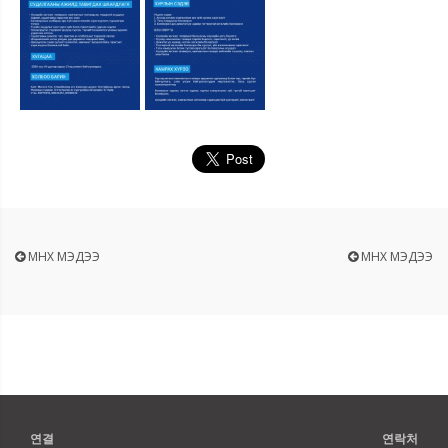
ӨМНӨХ МЭДЭЭ
ӨМНӨХ МЭДЭЭ
연결
연락처