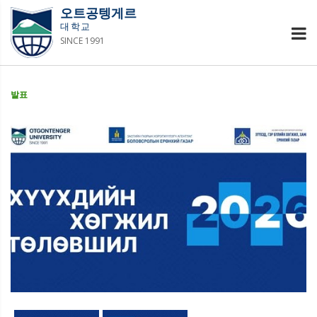
오트공텡게르
대학교
SINCE 1991
발표