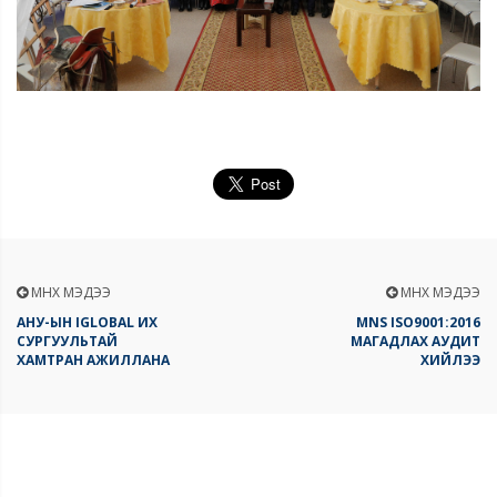
ӨМНӨХ МЭДЭЭ
ӨМНӨХ МЭДЭЭ
АНУ-ЫН IGLOBAL ИХ
MNS ISO9001:2016
СУРГУУЛЬТАЙ
МАГАДЛАХ АУДИТ
ХАМТРАН АЖИЛЛАНА
ХИЙЛЭЭ