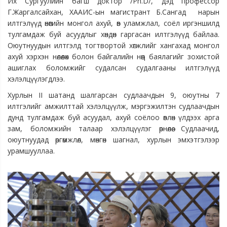
Их Сургуулийн багш доктор /Ph.D/, дэд профессор
Г.Жаргалсайхан, ХААИС-ын магистрант Б.Сангад нарын
илтгэлүүд өнөөгийн монгол ахуй, өв уламжлал, соёл иргэншилд
тулгамдаж буй асуудлыг хөндөн гаргасан илтгэлүүд байлаа.
Оюутнуудын илтгэлд тогтвортой хөгжлийг хангахад монгол
ахуй хэрхэн нөлөөлөх болон байгалийн нөөц баялагийг зохистой
ашиглах боломжийг судалсан судалгааны илтгэлүүд
хэлэлцүүлэгдлээ.
Хурлын II шатанд шалгарсан судлаачдын 9, оюутны 7
илтгэлийг амжилттай хэлэлцүүлж, мэргэжилтэн судлаачдын
дунд тулгамдаж буй асуудал, ахуй соёлоо өвлөн үлдээх арга
зам, боломжийн талаар хэлэлцүүлэг өрнөлөө. Судлаачид,
оюутнуудад өргөмжлөл, мөнгөн шагнал, хурлын эмхэтгэлээр
урамшууллаа.