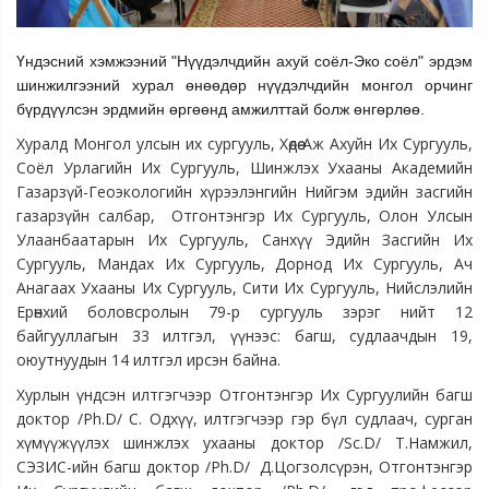
Үндэсний хэмжээний "Нүүдэлчдийн ахуй соёл-Эко соёл" эрдэм
шинжилгээний хурал өнөөдөр нүүдэлчдийн монгол орчинг
бүрдүүлсэн эрдмийн өргөөнд амжилттай болж өнгөрлөө.
Хуралд Монгол улсын их сургууль, Хөдөө Аж Ахуйн Их Сургууль,
Соёл Урлагийн Их Сургууль, Шинжлэх Ухааны Академийн
Газарзүй-Геоэкологийн хүрээлэнгийн Нийгэм эдийн засгийн
газарзүйн салбар, Отгонтэнгэр Их Сургууль, Олон Улсын
Улаанбаатарын Их Сургууль, Санхүү Эдийн Засгийн Их
Сургууль, Мандах Их Сургууль, Дорнод Их Сургууль, Ач
Анагаах Ухааны Их Сургууль, Сити Их Сургууль, Нийслэлийн
Ерөнхий боловсролын 79-р сургууль зэрэг нийт 12
байгууллагын 33 илтгэл, үүнээс: багш, судлаачдын 19,
оюутнуудын 14 илтгэл ирсэн байна.
Хурлын үндсэн илтгэгчээр Отгонтэнгэр Их Сургуулийн багш
доктор /Ph.D/ С. Одхүү, илтгэгчээр гэр бүл судлаач, сурган
хүмүүжүүлэх шинжлэх ухааны доктор /Sc.D/ Т.Намжил,
СЭЗИС-ийн багш доктор /Ph.D/ Д.Цогзолсүрэн, Отгонтэнгэр